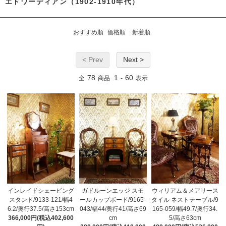
エドワーディアン（1902-1910年代）
おすすめ順
価格順
新着順
< Prev
Next >
78
1
60
全
商品
-
表示
インレイドシェービング
ガドルーンエッジ スモ
ウィリアム＆メアリース
スタンド/9133-121/幅4
ールカップボード/9165-
タイル ネストテーブル/9
6.2/奥行37.5/高さ153cm
043/幅44/奥行41/高さ69
165-059/幅49.7/奥行34.
366,000円(税込402,600
cm
5/高さ63cm