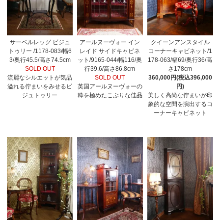
サーベルレッグ ビジュ
アールヌーヴォー イン
クイーンアンスタイル
トゥリー /1178-083/幅6
レイド サイドキャビネ
コーナーキャビネット/1
3/奥行45.5/高さ74.5cm
ット/9165-044/幅116/奥
178-063/幅69/奥行36/高
SOLD OUT
行39.6/高さ86.8cm
さ178cm
流麗なシルエットが気品
SOLD OUT
360,000円(税込396,000
溢れる佇まいをみせるビ
英国アールヌーヴォーの
円)
ジュトゥリー
粋を極めたこぶりな佳品
美しく高尚な佇まいが印
象的な空間を演出するコ
ーナーキャビネット