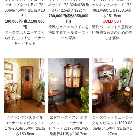
ーキャビネットB /1178-
ネット/1178-324/幅88.5/
ックキャビネット /1178-
066/幅45/奥行28/高さ13
奥行42.5/高さ122cm
081/幅60.5/奥行33.5/高
5cm
780,000円(税込858,000
さ151.5cm
180,000円(税込198,000
円)
SOLD OUT
円)
優雅なカクテルタイムを
聖樹パルメットの意匠が
ダークマホガニーでつく
演出するアールヌーヴォ
印象的な音楽のための美
られたこぶりなコーナー
ーの家具
しき躯体
キャビネット
クイーンアンスタイル
エドワーディアン ボウ
ローズウッドミュージッ
コーナーキャビネット /1
フロント コーナーキャ
クキャビネット/1010-08
178-201/幅55/奥行28/高
ビネット /1178-036/幅5
6a/幅54.5/奥行33/高さ1
さ153.5cm
5/奥行41/高さ130.7cm
27cm