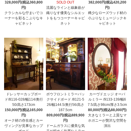
328,000円(税込360,800
SOLD OUT
382,000円(税込420,200
円)
流麗なラインと線象嵌が
円)
クラシカルな佇まいでコ
織りなす優美なシルエッ
稀少なローズウッド材の
ーナーを彩るこぶりなキ
トをもつコーナーキャビ
小ぶりなミュージックキ
ャビネット
ネット
ャビネット
ドレッサーカップボー
ボウフロントミラーバッ
カーヴドエッジ オーバ
ド/8116-028/幅114/奥行
クサイドボード /8121-5
ルミラー /9133-139/幅6
50/高さ173cm
26/幅144.5/奥行56/高さ
7.5/高さ98cm/厚さ3.5cm
150,000円(税込165,000
187.5cm
80,000円(税込88,000円)
円)
809,000円(税込889,900
大きなミラーと上質なマ
オーク材の存在感とカー
円)
ホガニーが贅沢な空間を
ヴィングが見事なカップ
ドームガラスに優美な気
演出
ボード
品が煌めく壮麗なミラー