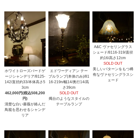
A&C ヴァセリングラス
シェード/8116-319/直径
約16/高さ12cm
SOLD OUT
美しいパターンをもつ稀
ホワイトローズバードゲ
エドワーディアン テー
有なヴァセリングラスシ
ージシャンデリア/8125-
ブルランプ(本体のみ)/81
ェード
142/直径約33/本体高さ5
16-219n/幅14/奥行14/高
3cm
さ39cm
462,000円(税込508,200
SOLD OUT
円)
燭台のようなスタイルの
清楚な白い薔薇が絡んだ
テーブルランプ
鳥籠を思わせるシャンデ
リア