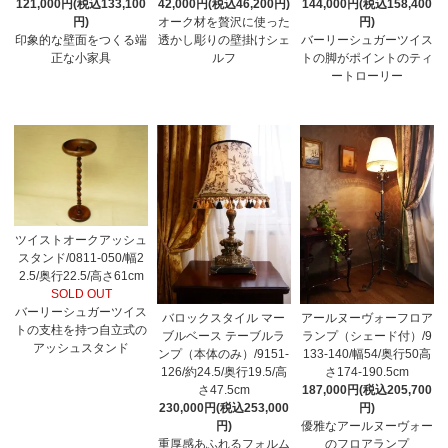
121,000円(税込133,100
42,000円(税込46,200円)
144,000円(税込158,400
円)
オーク材を贅沢に使った
円)
印象的な壁面をつくる端
透かし彫りの壁掛けシェ
バーリーシュガーツイス
正な小家具
ルフ
トの脚がポイントのティ
ートローリー
ツイストオークアッシュ
スタンド/0811-050/幅2
2.5/奥行22.5/高さ61cm
SOLD OUT
バーリーシュガーツイス
バロックスタイル マー
アールヌーヴォーフロア
トの支柱を持つ自立式の
ブルベース テーブルラ
ランプ（シェード付）/9
アッシュスタンド
ンプ（本体のみ）/9151-
133-140/幅54/奥行50高
126/約24.5/奥行19.5/高
さ174-190.5cm
さ47.5cm
187,000円(税込205,700
230,000円(税込253,000
円)
円)
優雅なアールヌーヴォー
重厚感あふれるフォルム
のフロアランプ