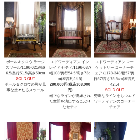
ボール＆クロウ ラージ
エドワーディアン イン
エドワーディアン マー
スツール/1196-021/幅6
レイド セティ/1196-037/
ケットリー コーナーチ
6.5/奥行51.5/高さ50cm
幅108/奥行54.5/高さ73c
ェア /1178-348/幅57/奥
SOLD OUT
m(座高約44.5)
行57/高さ75.5cm(座高約
ボール＆クロウの脚が見
280,000円(税込308,000
42.5)
事な堂々たるスツール
円)
SOLD OUT
端正なラインが洗練され
秀逸なラインをもつエド
た空間を演出するこぶり
ワーディアンのコーナー
なセティ
チェア