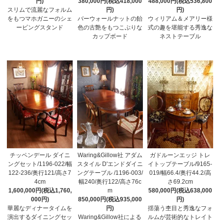
円)
380,000円(税込418,000
488,000円(税込536,800
スリムで流麗なフォルム
円)
円)
をもつマホガニーのシェ
バーウォールナットの飴
ウィリアム＆メアリー様
ービングスタンド
色の古艶をもつこぶりな
式の趣を堪能する秀逸な
カップボード
ネストテーブル
チッペンデール ダイニ
Waring&Gillow社 アダム
ガドルーンエッジ トレ
ングセット/1196-022/幅
スタイル D'エンドダイニ
イトップテーブル/9165-
122-236/奥行121/高さ7
ングテーブル /1196-003/
019/幅66.4/奥行44.2/高
4cm
幅240/奥行122/高さ76c
さ69.2cm
1,600,000円(税込1,760,
m
580,000円(税込638,000
000円)
850,000円(税込935,000
円)
華麗なディナータイムを
円)
揺蕩う杢目と秀逸なフォ
演出するダイニングセッ
Waring&Gillow社による
ルムが芸術的なトレイト