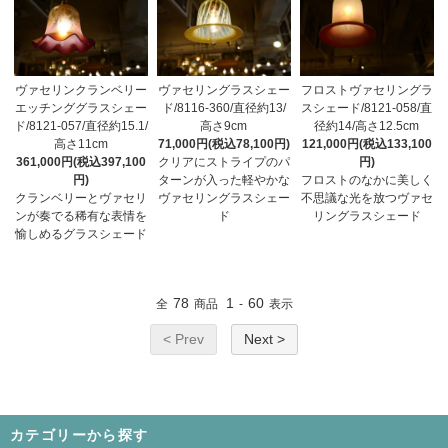
ヴァセリンクランベリー
ヴァセリングラスシェー
フロストヴァセリングラ
エッチンググラスシェー
ド/8116-360/直径約13/
スシェード/8121-058/直
ド/8121-057/直径約15.1/
高さ9cm
径約14/高さ12.5cm
高さ11cm
71,000円(税込78,100円)
121,000円(税込133,100
361,000円(税込397,100
クリアにストライプのパ
円)
円)
ターンが入った軽やかな
フロストのなかに美しく
クランベリーとヴァセリ
ヴァセリングラスシェー
不思議な光を放つヴァセ
ンが奏でる稀有な表情を
ド
リングラスシェード
愉しめるグラスシェード
78
1
60
全
商品
-
表示
< Prev
Next >
カテゴリーから探す