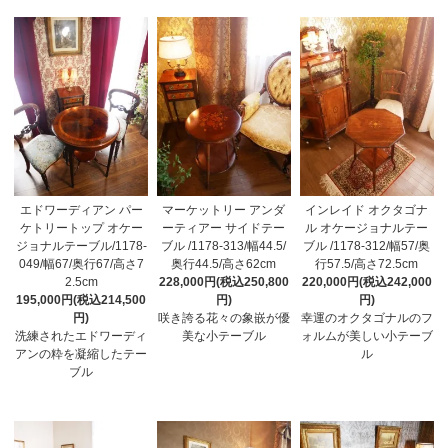
エドワーディアン パー
マーケットリー アンダ
インレイド オクタゴナ
ケトリートップ オケー
ーティアー サイドテー
ル オケージョナルテー
ジョナルテーブル/1178-
ブル /1178-313/幅44.5/
ブル /1178-312/幅57/奥
049/幅67/奥行67/高さ7
奥行44.5/高さ62cm
行57.5/高さ72.5cm
2.5cm
228,000円(税込250,800
220,000円(税込242,000
195,000円(税込214,500
円)
円)
円)
咲き誇る花々の象嵌が優
幸運のオクタゴナルのフ
洗練されたエドワーディ
美な小テーブル
ォルムが美しい小テーブ
アンの粋を凝縮したテー
ル
ブル