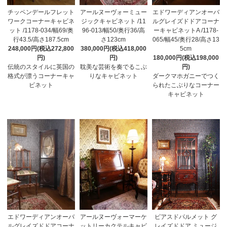
チッペンデールフレット
アールヌーヴォーミュー
エドワーディアンオーバ
ワークコーナーキャビネ
ジックキャビネット /11
ルグレイズドドアコーナ
ット /1178-034/幅69/奥
96-013/幅50/奥行36/高
ーキャビネットA /1178-
行43.5/高さ187.5cm
さ123cm
065/幅45/奥行28/高さ13
248,000円(税込272,800
380,000円(税込418,000
5cm
円)
円)
180,000円(税込198,000
伝統のスタイルに英国の
耽美な芸術を奏でるこぶ
円)
格式が漂うコーナーキャ
りなキャビネット
ダークマホガニーでつく
ビネット
られたこぶりなコーナー
キャビネット
エドワーディアンオーバ
アールヌーヴォーマーケ
ピアスドパルメット グ
ルグレイズドドアコーナ
ットリーカクテルキャビ
レイズドドア ミュージ