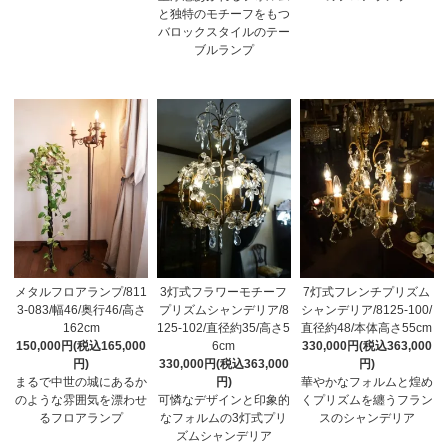
と独特のモチーフをもつ
バロックスタイルのテー
ブルランプ
メタルフロアランプ/811
3灯式フラワーモチーフ
7灯式フレンチプリズム
3-083/幅46/奥行46/高さ
プリズムシャンデリア/8
シャンデリア/8125-100/
162cm
125-102/直径約35/高さ5
直径約48/本体高さ55cm
150,000円(税込165,000
6cm
330,000円(税込363,000
円)
330,000円(税込363,000
円)
まるで中世の城にあるか
円)
華やかなフォルムと煌め
のような雰囲気を漂わせ
可憐なデザインと印象的
くプリズムを纏うフラン
るフロアランプ
なフォルムの3灯式プリ
スのシャンデリア
ズムシャンデリア