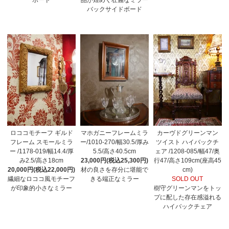
バックサイドボード
ロココモチーフ ギルド
マホガニーフレームミラ
カーヴドグリーンマン
フレーム スモールミラ
ー/1010-270/幅30.5/厚み
ツイスト ハイバックチ
ー /1178-019/幅14.4/厚
5.5/高さ40.5cm
ェア /1208-085/幅47/奥
み2.5/高さ18cm
23,000円(税込25,300円)
行47/高さ109cm(座高45
20,000円(税込22,000円)
材の良さを存分に堪能で
cm)
繊細なロココ風モチーフ
きる端正なミラー
SOLD OUT
が印象的小さなミラー
樹守グリーンマンをトッ
プに配した存在感溢れる
ハイバックチェア