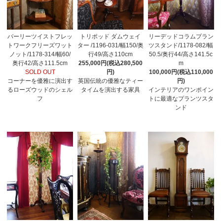
バーリーツイストフレッ
トリポッド ダムウェイ
リーデッドコラムプラン
トワークフリーズワット
ター /1196-031/幅150/奥
ツスタンド/1178-082/幅
ノット/1178-314/幅60/
行49/高さ110cm
50.5/奥行44/高さ141.5c
奥行42/高さ111.5cm
255,000円(税込280,500
m
SOLD OUT
円)
100,000円(税込110,000
コーナーを優雅に演出す
英国伝統の優雅なティー
円)
るローズウッドのシェル
タイムを演出する家具
インテリアのワンポイン
フ
トに最適なプランツスタ
ンド