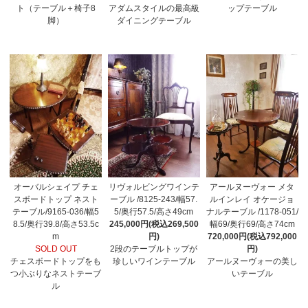
ト（テーブル＋椅子8
アダムスタイルの最高級
ップテーブル
脚）
ダイニングテーブル
オーバルシェイプ チェ
リヴォルビングワインテ
アールヌーヴォー メタ
スボードトップ ネスト
ーブル /8125-243/幅57.
ルインレイ オケージョ
テーブル/9165-036/幅5
5/奥行57.5/高さ49cm
ナルテーブル /1178-051/
8.5/奥行39.8/高さ53.5c
245,000円(税込269,500
幅69/奥行69/高さ74cm
m
円)
720,000円(税込792,000
SOLD OUT
2段のテーブルトップが
円)
チェスボードトップをも
珍しいワインテーブル
アールヌーヴォーの美し
つ小ぶりなネストテーブ
いテーブル
ル