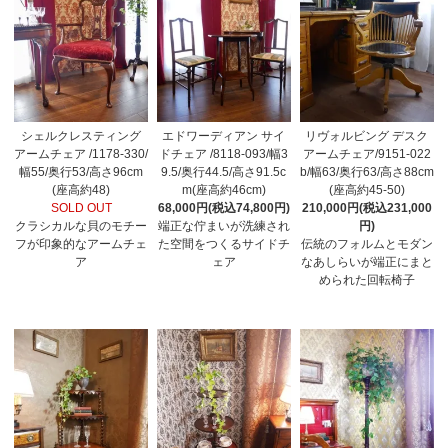
シェルクレスティング
エドワーディアン サイ
リヴォルビング デスク
アームチェア /1178-330/
ドチェア /8118-093/幅3
アームチェア/9151-022
幅55/奥行53/高さ96cm
9.5/奥行44.5/高さ91.5c
b/幅63/奥行63/高さ88cm
(座高約48)
m(座高約46cm)
(座高約45-50)
SOLD OUT
68,000円(税込74,800円)
210,000円(税込231,000
クラシカルな貝のモチー
端正な佇まいが洗練され
円)
フが印象的なアームチェ
た空間をつくるサイドチ
伝統のフォルムとモダン
ア
ェア
なあしらいが端正にまと
められた回転椅子