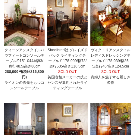
クィーンアンスタイルパ
Shoolbred社 グレイズド
ヴィクトリアンスタイル
ウフィートコンソールテ
バック ライティングテ
レディスドレッシングテ
ーブル/9151-044/幅93/
ーブル /1178-099/幅78/
ーブル /1178-039/幅86.
奥行48.5/高さ80cm
奥行535/高さ116.5cm
5/奥行46/高さ124.5cm
288,000円(税込316,800
SOLD OUT
SOLD OUT
円)
英国老舗メーカーの技と
貴婦人を魅了する麗しき
ライオンの脚先をもつコ
センスが集約されたライ
傑作
ンソールテーブル
ティングテーブル