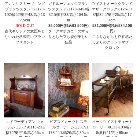
アカンサスカーヴィング
ガドルーンエッジプラン
ツイストオークグランド
プランツスタンド/1178-
ツスタンド /1178-349/幅
マザークロック/8125-17
192/幅52/奥行48/高さ13
32.5/奥行33/高さ104.5c
3/幅35.5/奥行25/高さ17
7.5cm
m
4cm
SOLD OUT
85,000円(税込93,500円)
531,000円(税込584,100
古代ギリシアの意匠をと
ダークマホガニーのすら
円)
りいれた格調高いプラン
りとした立ち姿が美しい
こぶりながらも存在感た
ツスタンド
佳品
っぷりのグランドマザー
クロック
エドワーディアン ウォ
ピアスドカーヴド スモ
オークツイストティート
ールシェルフ /8116-233/
ールコーナーシェルフ/1
ローリー /9133-103/幅7
幅72/奥行19/高さ66cm
178-111/幅26/高さ39cm
8/奥行41/高さ95cm