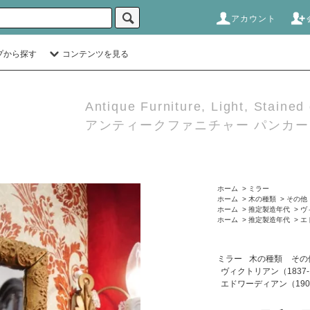
アカウント
プから探す
コンテンツを見る
Antique Furniture, Light, Stained
アンティークファニチャー パンカーダ
ホーム
>
ミラー
ホーム
>
木の種類
>
その他
ホーム
>
推定製造年代
>
ヴ
ホーム
>
推定製造年代
>
エ
ミラー
木の種類
その
ヴィクトリアン（1837-
エドワーディアン（1902