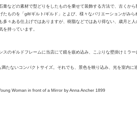
石膏などの素材で型どりをしたものを乗せて装飾する方法で、古くから
たものを「gilt/ギルト/ギルド」とよび、様々なバリエーションがみ
も多々ある仕上げではありますが、樹脂などではあり得ない、歳月と人
気を持っています。
ンスのギルドフレームに当店にて鏡を嵌め込み、こぶりな壁掛けミラー
枚分にも満たないコンパクトサイズ。それでも、景色を映り込み、光を室内
Young Woman in front of a Mirror by Anna Ancher 1899