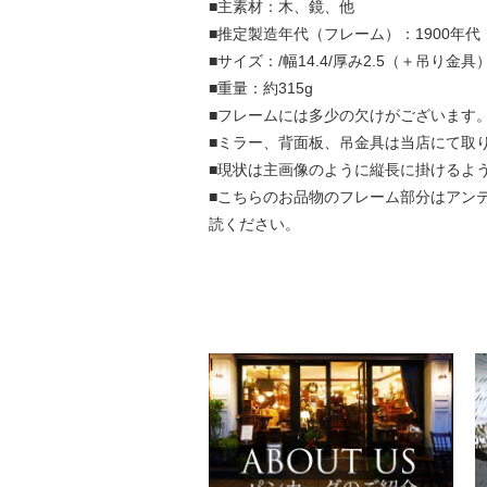
■主素材：木、鏡、他
■推定製造年代（フレーム）：1900年代
■サイズ：/幅14.4/厚み2.5（＋吊り金具）
■重量：約315g
■フレームには多少の欠けがございます
■ミラー、背面板、吊金具は当店にて取
■現状は主画像のように縦長に掛けるよ
■こちらのお品物のフレーム部分はアン
読ください。