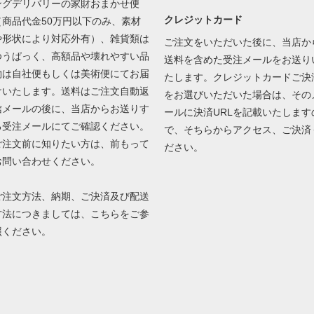
ングデリバリーの家財おまかせ便
クレジットカード
（商品代金50万円以下のみ、素材
や形状により対応外有）、雑貨類は
ご注文をいただいた後に、当店か
ゆうぱっく、高額品や壊れやすい品
送料を含めた受注メールをお送り
物は自社便もしくは美術便にてお届
たします。クレジットカードご決
けいたします。送料はご注文自動返
をお選びいただいた場合は、その
信メールの後に、当店からお送りす
ールに決済URLを記載いたします
る受注メールにてご確認ください。
で、そちらからアクセス、ご決済
ご注文前に知りたい方は、前もって
ださい。
お問い合わせください。
ご注文方法、納期、ご決済及び配送
方法につきましては、
こちら
をご参
照ください。