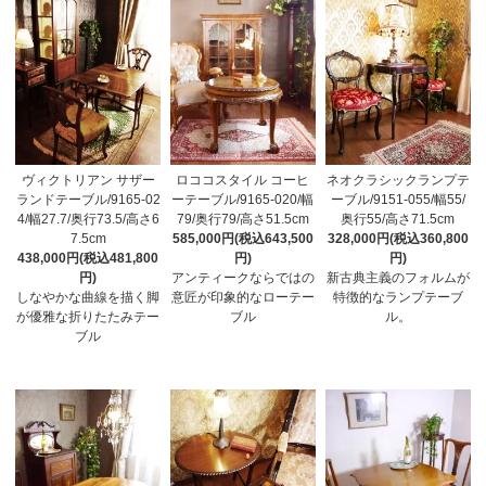
ヴィクトリアン サザー
ロココスタイル コーヒ
ネオクラシックランプテ
ランドテーブル/9165-02
ーテーブル/9165-020/幅
ーブル/9151-055/幅55/
4/幅27.7/奥行73.5/高さ6
79/奥行79/高さ51.5cm
奥行55/高さ71.5cm
7.5cm
585,000円(税込643,500
328,000円(税込360,800
438,000円(税込481,800
円)
円)
円)
アンティークならではの
新古典主義のフォルムが
しなやかな曲線を描く脚
意匠が印象的なローテー
特徴的なランプテーブ
が優雅な折りたたみテー
ブル
ル。
ブル