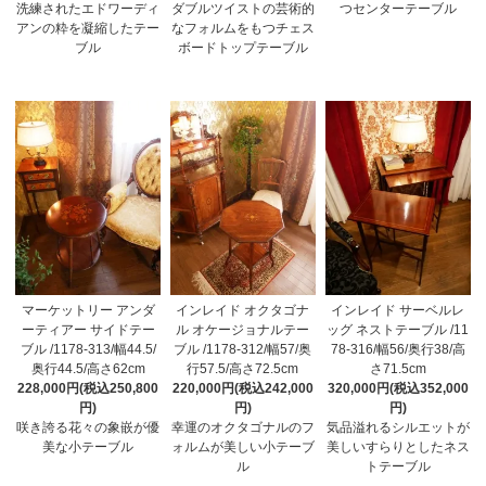
洗練されたエドワーディ
ダブルツイストの芸術的
つセンターテーブル
アンの粋を凝縮したテー
なフォルムをもつチェス
ブル
ボードトップテーブル
マーケットリー アンダ
インレイド オクタゴナ
インレイド サーベルレ
ーティアー サイドテー
ル オケージョナルテー
ッグ ネストテーブル /11
ブル /1178-313/幅44.5/
ブル /1178-312/幅57/奥
78-316/幅56/奥行38/高
奥行44.5/高さ62cm
行57.5/高さ72.5cm
さ71.5cm
228,000円(税込250,800
220,000円(税込242,000
320,000円(税込352,000
円)
円)
円)
咲き誇る花々の象嵌が優
幸運のオクタゴナルのフ
気品溢れるシルエットが
美な小テーブル
ォルムが美しい小テーブ
美しいすらりとしたネス
ル
トテーブル