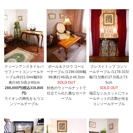
クィーンアンスタイルパ
ボール＆クロウ コーヒ
クレストトップ コンソ
ウフィートコンソールテ
ーテーブル /1196-008/幅
ールテーブル /1178-315/
ーブル/9151-044/幅93/
96/奥行46/高さ46.5cm
幅73.5/奥行37.5/高さ73.
奥行48.5/高さ80cm
SOLD OUT
5cm
288,000円(税込316,800
飴色のウィールナットで
SOLD OUT
円)
仕立てられた雅なローテ
端正なシルエットにウォ
ライオンの脚先をもつコ
ーブル
ールナットの古艶が光る
ンソールテーブル
コンソールテーブル