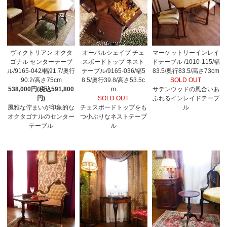
ヴィクトリアン オクタ
オーバルシェイプ チェ
マーケットリーインレイ
ゴナル センターテーブ
スボードトップ ネスト
ドテーブル /1010-115/幅
ル/9165-042/幅91.7/奥行
テーブル/9165-036/幅5
83.5/奥行83.5/高さ73cm
90.2/高さ75cm
8.5/奥行39.8/高さ53.5c
SOLD OUT
538,000円(税込591,800
m
サテンウッドの風合いあ
円)
SOLD OUT
ふれるインレイドテーブ
風雅な佇まいが印象的な
チェスボードトップをも
ル
オクタゴナルのセンター
つ小ぶりなネストテーブ
テーブル
ル