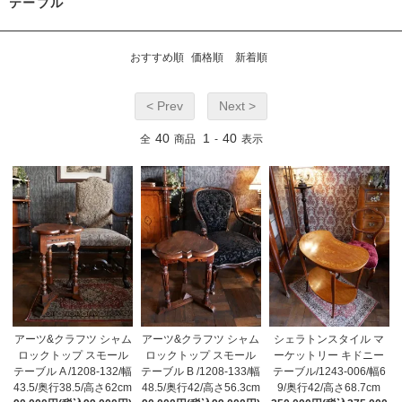
テーブル
おすすめ順
価格順
新着順
< Prev
Next >
40
1
40
全
商品
-
表示
アーツ&クラフツ シャム
アーツ&クラフツ シャム
シェラトンスタイル マ
ロックトップ スモール
ロックトップ スモール
ーケットリー キドニー
テーブル A /1208-132/幅
テーブル B /1208-133/幅
テーブル/1243-006/幅6
43.5/奥行38.5/高さ62cm
48.5/奥行42/高さ56.3cm
9/奥行42/高さ68.7cm