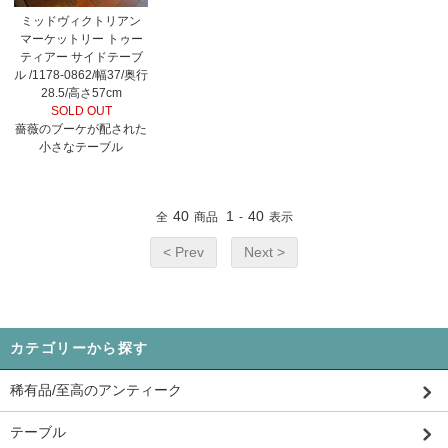
ミッドヴィクトリアン
マーケットリー トゥー
ティアー サイドテーブ
ル /1178-0862/幅37/奥行
28.5/高さ57cm
SOLD OUT
薔薇のブーケが配された
小さなテーブル
40
1
40
全
商品
-
表示
< Prev
Next >
カテゴリーから探す
稀有品/至高のアンティーク
テーブル