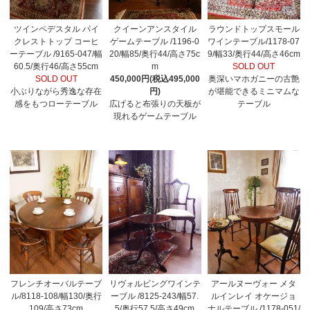
ツインペデスタル パイ
クイーンアンスタイル
ラウンドトップスモール
クレストトップ コーヒ
ゲームテーブル /1196-0
ワインテーブル/1178-07
ーテーブル /9165-047/幅
20/幅85/奥行44/高さ75c
9/幅33/奥行44/高さ46cm
60.5/奥行46/高さ55cm
m
SOLD OUT
SOLD OUT
450,000円(税込495,000
奥深いマホガニーの古艶
小ぶりながら秀逸な存在
円)
が堪能できるミニマムな
感をもつローテーブル
広げると布張りの天板が
テーブル
現れるゲームテーブル
フレンチオーバルテーブ
リヴォルビングワインテ
アールヌーヴォー メタ
ル/8118-108/幅130/奥行
ーブル /8125-243/幅57.
ルインレイ オケージョ
109/高さ73cm
5/奥行57.5/高さ49cm
ナルテーブル /1178-051/