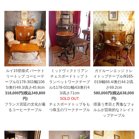
ルイ15世様式 パーケト
ミッドヴィクトリアン
ガドルーンエッジ トレ
リートップ コーヒーテ
チェスボードトップ ト
イトップテーブル/9165-
ーブル/1178-302/幅106.
ランペットワークテーブ
019/幅66.4/奥行44.2/高
5/奥行49.3/高さ45.8cm
ル/1178-031/幅43/奥行4
さ69.2cm
318,000円(税込349,800
3/高さ71cm
580,000円(税込638,000
円)
SOLD OUT
円)
フランス宮廷の文化が薫
チェスボードトップをも
揺蕩う杢目と秀逸なフォ
るコーヒーテーブル
つ珠玉のワークテーブル
ルムが芸術的なトレイト
ップテーブル