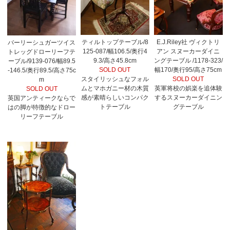
ティルトップテーブル/8
E.J.Riley社 ヴィクトリ
バーリーシュガーツイス
125-087/幅106.5/奥行4
アン スヌーカーダイニ
トレッグドローリーフテ
9.3/高さ45.8cm
ングテーブル /1178-323/
ーブル/9139-076/幅89.5
SOLD OUT
幅170/奥行95/高さ75cm
-146.5/奥行89.5/高さ75c
スタイリッシュなフォル
SOLD OUT
m
ムとマホガニー材の木質
英軍将校の娯楽を追体験
SOLD OUT
感が素晴らしいコンパク
するスヌーカーダイニン
英国アンティークならで
トテーブル
グテーブル
はの脚が特徴的なドロー
リーフテーブル