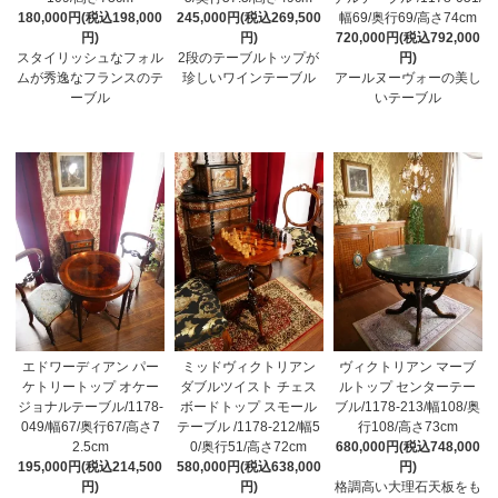
180,000円(税込198,000
245,000円(税込269,500
幅69/奥行69/高さ74cm
円)
円)
720,000円(税込792,000
スタイリッシュなフォル
2段のテーブルトップが
円)
ムが秀逸なフランスのテ
珍しいワインテーブル
アールヌーヴォーの美し
ーブル
いテーブル
エドワーディアン パー
ミッドヴィクトリアン
ヴィクトリアン マーブ
ケトリートップ オケー
ダブルツイスト チェス
ルトップ センターテー
ジョナルテーブル/1178-
ボードトップ スモール
ブル/1178-213/幅108/奥
049/幅67/奥行67/高さ7
テーブル /1178-212/幅5
行108/高さ73cm
2.5cm
0/奥行51/高さ72cm
680,000円(税込748,000
195,000円(税込214,500
580,000円(税込638,000
円)
円)
円)
格調高い大理石天板をも