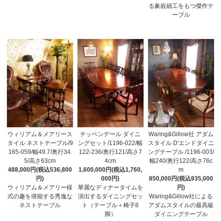
る象嵌細工をもつ傑作テ
ーブル
ウィリアム＆メアリース
チッペンデール ダイニ
Waring&Gillow社 アダム
タイル ネストテーブル/9
ングセット/1196-022/幅
スタイル D'エンドダイニ
165-059/幅49.7/奥行34.
122-236/奥行121/高さ7
ングテーブル /1196-003/
5/高さ63cm
4cm
幅240/奥行122/高さ76c
488,000円(税込536,800
1,600,000円(税込1,760,
m
円)
000円)
850,000円(税込935,000
ウィリアム＆メアリー様
華麗なディナータイムを
円)
式の趣を堪能する秀逸な
演出するダイニングセッ
Waring&Gillow社による
ネストテーブル
ト（テーブル＋椅子8
アダムスタイルの最高級
脚）
ダイニングテーブル