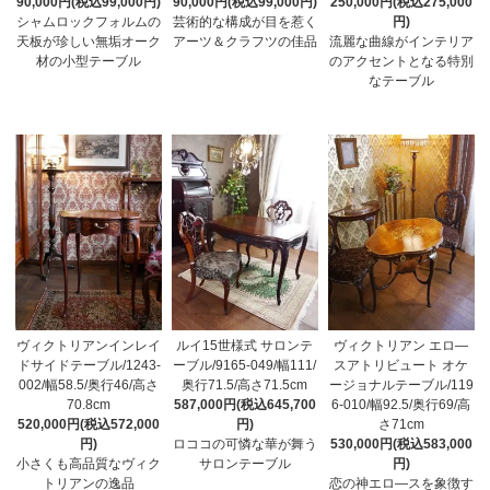
90,000円(税込99,000円)
90,000円(税込99,000円)
250,000円(税込275,000
シャムロックフォルムの
芸術的な構成が目を惹く
円)
天板が珍しい無垢オーク
アーツ＆クラフツの佳品
流麗な曲線がインテリア
材の小型テーブル
のアクセントとなる特別
なテーブル
ヴィクトリアンインレイ
ルイ15世様式 サロンテ
ヴィクトリアン エロ―
ドサイドテーブル/1243-
ーブル/9165-049/幅111/
スアトリビュート オケ
002/幅58.5/奥行46/高さ
奥行71.5/高さ71.5cm
ージョナルテーブル/119
70.8cm
587,000円(税込645,700
6-010/幅92.5/奥行69/高
520,000円(税込572,000
円)
さ71cm
円)
ロココの可憐な華が舞う
530,000円(税込583,000
小さくも高品質なヴィク
サロンテーブル
円)
トリアンの逸品
恋の神エロ―スを象徴す