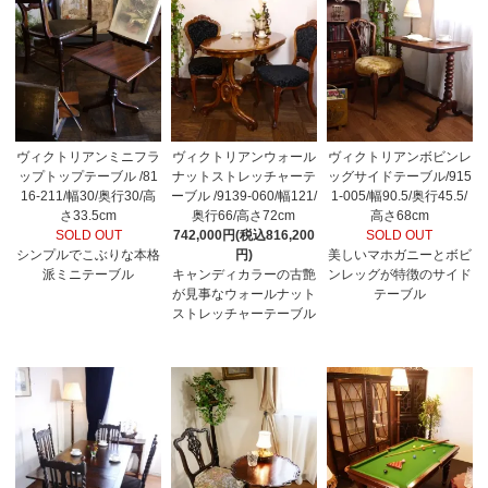
ヴィクトリアンミニフラ
ヴィクトリアンウォール
ヴィクトリアンボビンレ
ップトップテーブル /81
ナットストレッチャーテ
ッグサイドテーブル/915
16-211/幅30/奥行30/高
ーブル /9139-060/幅121/
1-005/幅90.5/奥行45.5/
さ33.5cm
奥行66/高さ72cm
高さ68cm
SOLD OUT
742,000円(税込816,200
SOLD OUT
シンプルでこぶりな本格
円)
美しいマホガニーとボビ
派ミニテーブル
キャンディカラーの古艶
ンレッグが特徴のサイド
が見事なウォールナット
テーブル
ストレッチャーテーブル