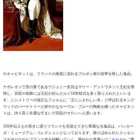
のキャビネットは、フランスの根底に流れるブルボン家の栄華を映した逸品。
ナポレオン三世の妻であるウジェニー皇后はマリー・アントワネット王妃を憧
憬し、宮廷の装飾には王妃が好んだルイ16世様式を多く取り入れたといいま
す。シンメトリーの端正なフォルムに「王にふさわしい木」と呼ばれるキング
ウッドのパーケトリーと鮮やかなセーヴル・ブルーの陶板を纏ったキャビネッ
トは、誇り高く壮麗な佇まいで宮廷のサロンへと誘います。
150年以上もの長きに渡りフランスを見据えてきた華麗なる逸品は、パンカー
ダ・ミュージアム・コレクションとなっております。散りばめられたエッセン
スを辿りながらフランス史を紐解いていく、華やかな世界へは
こちら
からご案