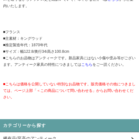
内いたします。
■フランス
■主素材：キングウッド
■推定製造年代：1870年代
■サイズ：幅122.8/奥行34/高さ100.8cm
■こちらのお品物はアンティークです。新品家具にはない小傷や歪み等がござい
ます。アンティーク家具の特性につきましては
こちら
をご一読ください。
■こちらは価格を公開していない特別なお品物です。販売価格その他につきまし
ては、ページ上部「＜この商品について問い合わせる」からお問い合わせくだ
さい。
カテゴリーから探す
稀有品/至高のアンティーク