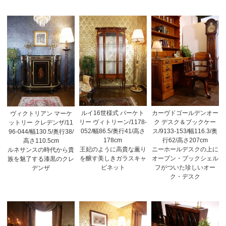
ルイ16世様式 パーケト
カーヴドゴールデンオー
ヴィクトリアン マーケ
リー ヴィトリーン/1178-
ク デスク＆ブックケー
ットリー クレデンザ/11
052/幅86.5/奥行41/高さ
ス/9133-153/幅116.3/奥
96-044/幅130.5/奥行38/
178cm
行62/高さ207cm
高さ110.5cm
王妃のように高貴な薫り
ニーホールデスクの上に
ルネサンスの時代から貴
を醸す美しきガラスキャ
オープン・ブックシェル
族を魅了する漆黒のクレ
ビネット
フがついた珍しいオー
デンザ
ク・デスク