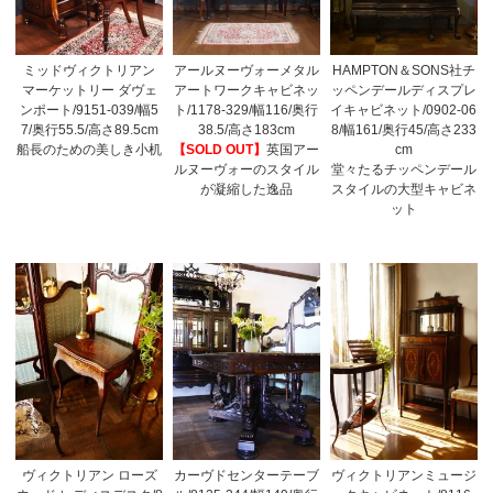
ミッドヴィクトリアン
アールヌーヴォーメタル
HAMPTON＆SONS社チ
マーケットリー ダヴェ
アートワークキャビネッ
ッペンデールディスプレ
ンポート/9151-039/幅5
ト/1178-329/幅116/奥行
イキャビネット/0902-06
7/奥行55.5/高さ89.5cm
38.5/高さ183cm
8/幅161/奥行45/高さ233
船長のための美しき小机
【SOLD OUT】
英国アー
cm
ルヌーヴォーのスタイル
堂々たるチッペンデール
が凝縮した逸品
スタイルの大型キャビネ
ット
ヴィクトリアン ローズ
カーヴドセンターテーブ
ヴィクトリアンミュージ