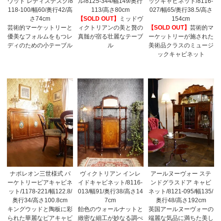
ウッド レディスデスク/8
ル/8125-344/幅149/奥行
ックキャビネット/8116-
118-100/幅60/奥行42/高
113/高さ80cm
027/幅65/奥行38.5/高さ
さ74cm
【SOLD OUT】
ミッドヴ
154cm
芸術的マーケットリーと
ィクトリアンの美と贅の
【SOLD OUT】
芸術的マ
優美なフォルムをもつレ
真髄が宿る壮麗なテーブ
ーケットリーが施された
ディのための小テーブル
ル
美術品クラスのミュージ
ックキャビネット
ナポレオン三世様式 パ
ヴィクトリアン インレ
アールヌーヴォー ステ
ーケトリーピアキャビネ
イドキャビネット/8116-
ンドグラスドア キャビ
ット/1178-221/幅122.8/
013/幅91/奥行38/高さ14
ネット/8121-095/幅135/
奥行34/高さ100.8cm
7cm
奥行48/高さ192cm
キングウッドと陶板に彩
飴色のウォールナットと
英国アールヌーヴォーの
られた華麗なピアキャビ
緻密な細工が妙なる調べ
端麗な気品に満ちた美し