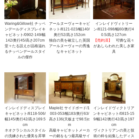
Waring&Gillow社 チッペ
アールヌーヴォーキャビ
インレイドヴィトリー
ンデールディスプレイキ
ネット/8121-023/幅140/
ン/8121-098/幅60/奥行4
ャビネット/0902-149/幅
奥行52/高さ152cm
0.5/高さ127cm
142/奥行45/高さ207cm
独自の美を確立した英国
【売約済】
可憐な花々
堂々たる設えが品格溢れ
アールヌーヴォーの秀逸
があしらわれた美しき家
るチッペンデールスタイ
なキャビネット
具
ルの傑作
インレイドディスプレイ
Maple社 サイドボード/1
インレイドヴィクトリア
キャビネット/8118-506/
003-053/幅183/奥行63/
ンキャビネット/0815-15
幅145/奥行42/高さ169.5
高さ136(天板まで98.5)c
9/幅142/奥行42/高さ197
cm
m
cm
ネオクラシカルスタイル
高級キャビネットメーカ
ヴィクトリアンの美と技
の洗練された優美を昇華
ーの銘をもつ最高級サイ
術の粋を結集したディス