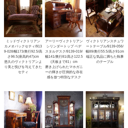
ミッドヴィクトリアン
アーリーヴィクトリアン
ヴィクトリアンスチュワ
カメオバックセティ/913
シリンダートップ ペデ
ートテーブル/9139-056/
9-028/幅173/奥行92.5/高
スタルデスク/9139-019/
幅89/奥行55.5/高さ91cm
さ96.5(座高約47)cm
幅141/奥行81/高さ122.5
端正な気品に満ちた執事
悠久のヴィクトリアンよ
(天板まで81）cm
のテーブル
り美と悦びを与えてきた
磨き上げられたマホガニ
セティ
ーの輝きが圧倒的な存在
感を放つ特別なデスク