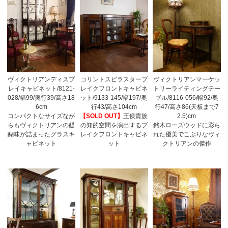
ヴィクトリアンディスプ
コリントスピラスターブ
ヴィクトリアンマーケッ
レイキャビネット/8121-
レイクフロントキャビネ
トリーライティングテー
028/幅99/奥行39/高さ18
ット/9133-145/幅197/奥
ブル/8116-056/幅92/奥
6cm
行43/高さ104cm
行47/高さ86(天板まで7
コンパクトなサイズなが
【SOLD OUT】
王侯貴族
2.5)cm
らもヴィクトリアンの醍
の知的空間を演出するブ
銘木ローズウッドに彩ら
醐味が詰まったグラスキ
レイクフロントキャビネ
れた優美でこぶりなヴィ
ャビネット
ット
クトリアンの傑作