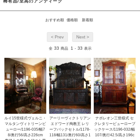
稀有品/至高のアンティーク
おすすめ順
価格順
新着順
< Prev
Next >
33
1
33
全
商品
-
表示
ルイ15世様式ヴェルニ・
アーリーヴィクトリアン
ナポレオン三世様式 セ
マルタンヴィトリーンビ
エドワード殉教王 レリ
クレタリービューローブ
ューロー/1196-035/幅7
ーフバックセトル/1178-
ックケース/1196-032/幅
8/奥行56/高さ226cm
118/幅131/奥行60/高さ1
107/奥行42.5/高さ196c