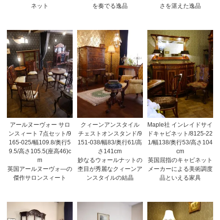
ネット
を奏でる逸品
さを湛えた逸品
アールヌーヴォー サロ
クィーンアンスタイル
Maple社 インレイドサイ
ンスィート 7点セット/9
チェストオンスタンド/9
ドキャビネット/8125-22
165-025/幅109.8/奥行5
151-038/幅83/奥行61/高
1/幅138/奥行53/高さ104
9.5/高さ105.5(座高46)c
さ141cm
cm
m
妙なるウォールナットの
英国屈指のキャビネット
英国アールヌーヴォ―の
杢目が秀麗なクィーンア
メーカーによる美術調度
傑作サロンスィート
ンスタイルの結晶
品といえる家具