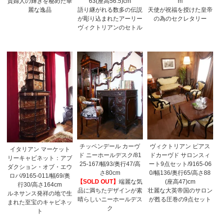
貴婦人の輝きを秘めた華
63(座高56.5)cm
m
麗な逸品
語り継がれる数多の伝説
天使が祝福を授けた皇帝
が彫り込まれたアーリー
の為のセクレタリー
ヴィクトリアンのセトル
チッペンデール カーヴ
ヴィクトリアン ピアス
イタリアン マーケット
ド ニーホールデスク/81
ドカーヴド サロンスィ
リーキャビネット：アブ
25-167/幅93/奥行47/高
ート9点セット/9165-06
ダクション・オブ・エウ
さ80cm
0/幅136/奥行65/高さ88
ロパ/9165-011/幅69/奥
【SOLD OUT】
端麗な気
(座高47)cm
行30/高さ164cm
品に満ちたデザインが素
壮麗な大英帝国のサロン
ルネサンス発祥の地で生
晴らしいニーホールデス
が甦る圧巻の9点セット
まれた至宝のキャビネッ
ク
ト