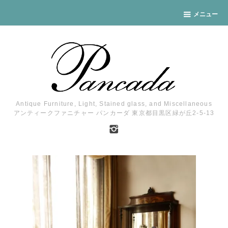
メニュー
Antique Furniture, Light, Stained glass, and Miscellaneous
アンティークファニチャー パンカーダ 東京都目黒区緑が丘2-5-13