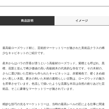
商品説明
イメージ
最高級ローズウッド材に、芸術的マーケットリーが施された美術品クラスの稀
少なキャビネットのご紹介です。
産木からはバラの芳香が漂うという高級材ローズウッド。紫檀とも呼ばれ、黒
檀、花梨と並んで稀少価値の高い高級銘木の代表的な存在です。その木材の、
さらに選び抜いた芯材から作られたキャビネットは、赤紫褐色で、硬くきめ細
かい美しい木肌。磨きの利いた木材の素晴らしい古艶は、ローズウッドの魅力
を昇華させています。色流しで描いたような流麗な木目は自然の創りあげた芸
術品、そこに豪奢なマーケットリーが施されています。
精妙な技巧の光るマーケットリーは、当時の最高レベルの匠による仕事に間違