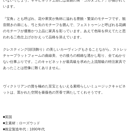
いないでしょう。キャビネット上部には豊饒の角「コルヌコピア」が描かれて
います。
『宝角』とも呼ばれ、花や果実が角杯に溢れる豊饒・繁栄のモチーフです。観
音開きの扉にも、弓と矢のモチーフを囲んで、フェストゥーンと呼ばれる花綱
のモチーフが優雅かつ上品に家具を彩っています。あえて色味を抑えてたと思
われる二色仕上げがかえって品格を添えています。
クレスティング(頭頂飾り）の美しいカーヴィングもさることながら、ストレッ
チャープラットフォームの曲線美、その後ろの精緻な透かし彫り、全てぬかり
ない仕事ぶりです。このキャビネットが最高級を求めた上流階級の特注家具で
あったことは想像に難くありません。
ヴィクトリアンの贅を極めた至宝ともいえる素晴らしいミュージックキャビネ
ットは、置かれた空間を薔薇色の芳香で満たしてくれそうです。
■英国
■主素材：ローズウッド
■推定製造年代：1890年代