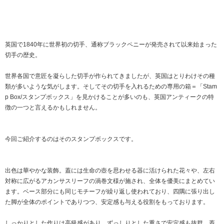
英国で1840年に世界初の切手、通称ブラックペニーが発売されて以来始まった
切手の歴史。
世界各国で意匠を凝らした切手が作られてきましたが、英国はとりわけその種
類が多いような気がします。そしてその切手を入れるための専用の箱＝「Stam
p Box/スタンプボックス」を見かけることが多いのも、英国アンティークの特
徴の一つと言えるかもしれません。
今回ご紹介するのはそのスタンプボックスです。
出色は華やかな装飾。蓋には生命の壺を思わせる器に活けられた花々や、左右
対称に広がるアカンサスリーフの渦巻文様が施され、全体を優美にまとめてい
ます。ベース部分にも同じモチーフが繰り返し使われており、四隅に張り出し
た脚が全体のポイントでありつつ、安定感も与える役割をもっております。
しっかりとした作りは高級感があり、ずっしりとした重さで安定感も抜群。蓋