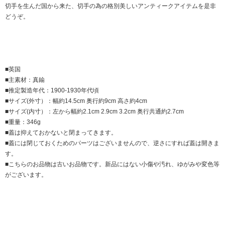
切手を生んだ国から来た、切手の為の格別美しいアンティークアイテムを是非
どうぞ。
■英国
■主素材：真鍮
■推定製造年代：1900-1930年代頃
■サイズ(外寸）：幅約14.5cm 奥行約9cm 高さ約4cm
■サイズ(内寸）：左から幅約2.1cm 2.9cm 3.2cm 奥行共通約2.7cm
■重量：346g
■蓋は抑えておかないと閉まってきます。
■蓋には閉じておくためのパーツはございませんので、逆さにすれば蓋は開きま
す。
■こちらのお品物は古いお品物です。新品にはない小傷や汚れ、ゆがみや変色等
がございます。