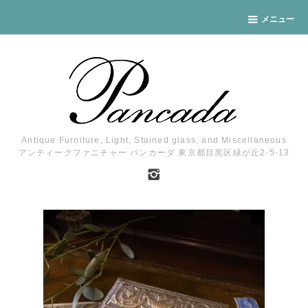
メニュー
Antique Furniture, Light, Stained glass, and Miscellaneous
アンティークファニチャー パンカーダ 東京都目黒区緑が丘2-5-13