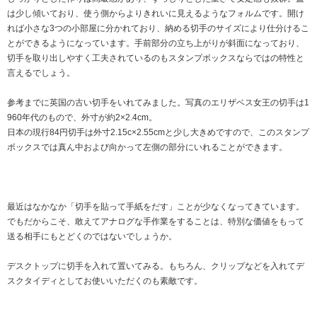
は少し傾いており、使う側からよりきれいに見えるようなフォルムです。開け
れば小さな3つの小部屋に分かれており、納める切手のサイズにより仕分けるこ
とができるようになっています。手前部分の立ち上がりが斜面になっており、
切手を取り出しやすく工夫されているのもスタンプボックスならではの特性と
言えるでしょう。
参考までに英国の古い切手をいれてみました。写真のエリザベス女王の切手は1
960年代のもので、外寸が約2×2.4cm。
日本の現行84円切手は外寸2.15c×2.55cmと少し大きめですので、このスタンプ
ボックスでは真ん中および向かって左側の部分にいれることができます。
最近はなかなか「切手を貼って手紙をだす」ことが少なくなってきています。
でもだからこそ、敢えてアナログな手作業をすることは、特別な価値をもって
送る相手にもとどくのではないでしょうか。
デスクトップに切手を入れて置いてみる。もちろん、クリップなどを入れてデ
スクタイディとしてお使いいただくのも素敵です。