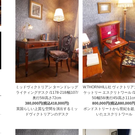
ミッドヴィクトリアン ターンドレッグ
W.THORNHILL社 ヴィクトリア
ライティングデスク /1178-218/幅107/
ケットリー エスクリトワール /11
奥行58/高さ72cm
50/幅58/奥行45/高さ111c
380,000円(税込418,000円)
800,000円(税込880,000円
英国らしい上質な空間を演出するミッ
ボンドストリートから世紀を超
ドヴィクトリアンのデスク
いたエスクリトワール