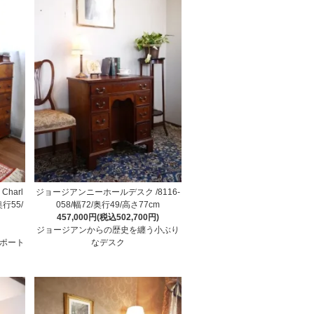
harl
ジョージアンニーホールデスク /8116-
/奥行55/
058/幅72/奥行49/高さ77cm
457,000円(税込502,700円)
ジョージアンからの歴史を纏う小ぶり
ンポート
なデスク