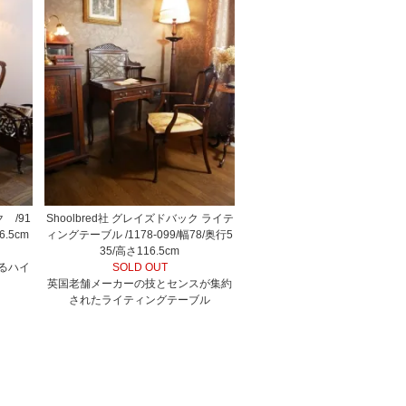
 /91
Shoolbred社 グレイズドバック ライテ
6.5cm
ィングテーブル /1178-099/幅78/奥行5
35/高さ116.5cm
るハイ
SOLD OUT
英国老舗メーカーの技とセンスが集約
されたライティングテーブル