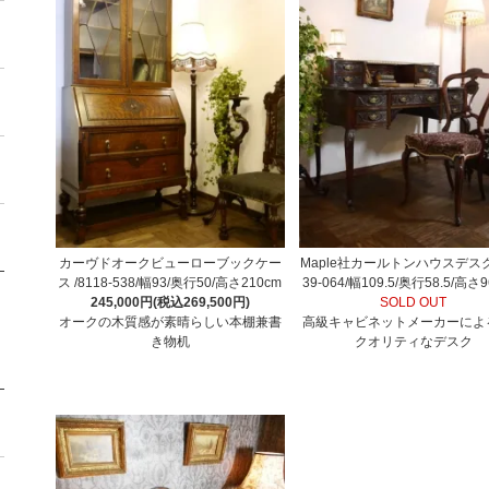
カーヴドオークビューローブックケー
Maple社カールトンハウスデスク
ス /8118-538/幅93/奥行50/高さ210cm
39-064/幅109.5/奥行58.5/高さ9
245,000円(税込269,500円)
SOLD OUT
オークの木質感が素晴らしい本棚兼書
高級キャビネットメーカーによ
き物机
クオリティなデスク