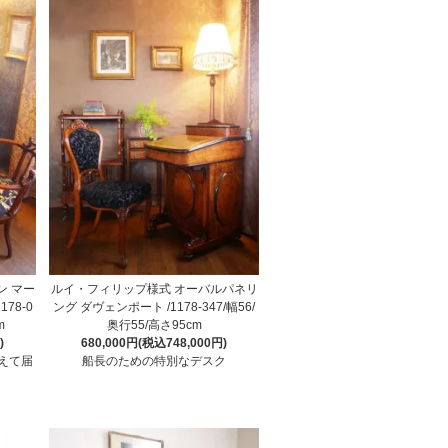
ン マー
ルイ・フィリップ様式 オーバルパネリ
78-0
ング ダヴェンポート /1178-347/幅56/
m
奥行55/高さ95cm
)
680,000円(税込748,000円)
えて届
船長のための特別なデスク