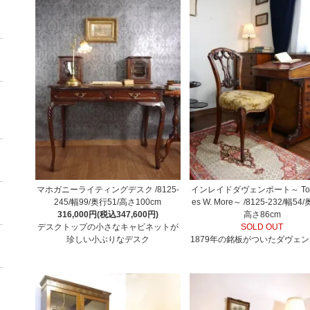
マホガニーライティングデスク /8125-
インレイドダヴェンポート～ To C
245/幅99/奥行51/高さ100cm
es W. More～ /8125-232/幅54
316,000円(税込347,600円)
高さ86cm
デスクトップの小さなキャビネットが
SOLD OUT
珍しい小ぶりなデスク
1879年の銘板がついたダヴェ