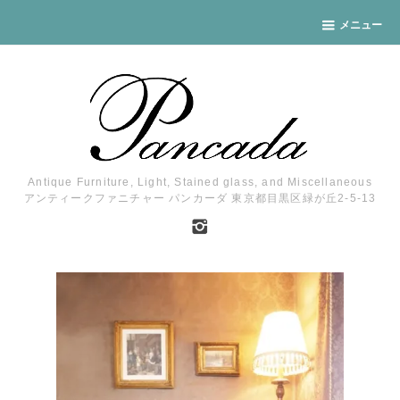
メニュー
Antique Furniture, Light, Stained glass, and Miscellaneous
アンティークファニチャー パンカーダ 東京都目黒区緑が丘2-5-13