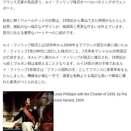
フランス王家の気品漂う、ルイ・フィリップ様式オーバルパネリングダヴェン
ポート。
飴色に輝くウォールナットの古艶は、19世紀から重ねてきた時間がもたらした
結実。無駄のない端正なデザインが、格調高く秀英な佇まいを叶えています。
貴方に仕える優秀なパートナーのご紹介です。
ルイ・フィリップ様式とは1830年から1848年までフランス国王の座に就いたル
イ・フィリップ1世の時代に流行した様式のこと。7月革命でシャルル10世国王
が亡命すると、オルレアン家のルイ・フィリップが国王に擁立され、16世紀か
ら続くブルボン朝は途絶えることとなります。ルイ14世の弟の子孫であるル
イ・フィリップ1世国王は「フランス国民の王」としてフランスに産業革命をも
たらしました。機械化が進む一方で、過度な装飾よりも端正な装いで構造に優
れた家具がつくられました。
Louis Philippe with the Charter of 1830, by Fra
ncois Gerard, 1834