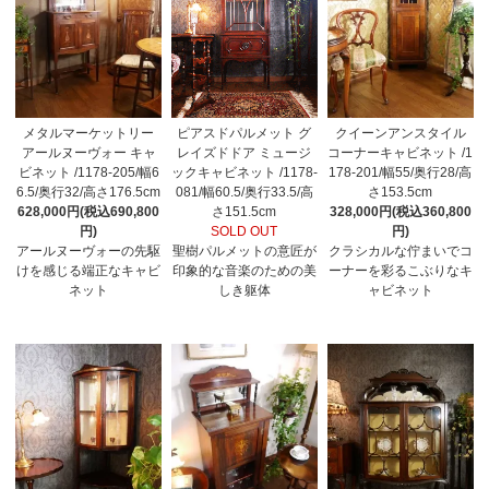
メタルマーケットリー
ピアスドパルメット グ
クイーンアンスタイル
アールヌーヴォー キャ
レイズドドア ミュージ
コーナーキャビネット /1
ビネット /1178-205/幅6
ックキャビネット /1178-
178-201/幅55/奥行28/高
6.5/奥行32/高さ176.5cm
081/幅60.5/奥行33.5/高
さ153.5cm
628,000円(税込690,800
さ151.5cm
328,000円(税込360,800
円)
SOLD OUT
円)
アールヌーヴォーの先駆
聖樹パルメットの意匠が
クラシカルな佇まいでコ
けを感じる端正なキャビ
印象的な音楽のための美
ーナーを彩るこぶりなキ
ネット
しき躯体
ャビネット