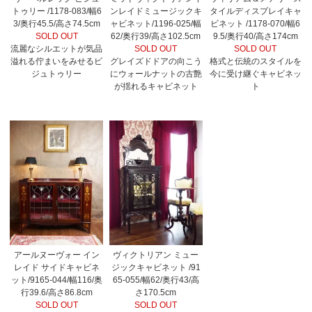
トゥリー /1178-083/幅6
ンレイドミュージックキ
タイルディスプレイキャ
3/奥行45.5/高さ74.5cm
ャビネット/1196-025/幅
ビネット /1178-070/幅6
SOLD OUT
62/奥行39/高さ102.5cm
9.5/奥行40/高さ174cm
流麗なシルエットが気品
SOLD OUT
SOLD OUT
溢れる佇まいをみせるビ
グレイズドドアの向こう
格式と伝統のスタイルを
ジュトゥリー
にウォールナットの古艶
今に受け継ぐキャビネッ
が揺れるキャビネット
ト
アールヌーヴォー イン
ヴィクトリアン ミュー
レイド サイドキャビネ
ジックキャビネット /91
ット/9165-044/幅116/奥
65-055/幅62/奥行43/高
行39.6/高さ86.8cm
さ170.5cm
SOLD OUT
SOLD OUT