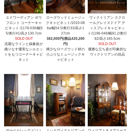
エドワーディアン ボウ
ローズウッドミュージッ
ヴィクトリアン スクロ
フロント コーナーキャ
クキャビネット/1010-08
ールグレイズドドア デ
ビネット /1178-036/幅5
6a/幅54.5/奥行33/高さ1
ィスプレイキャビネッ
5/奥行41/高さ130.7cm
27cm
ト/1196-046/幅91.2/奥行
SOLD OUT
382,000円(税込420,200
82/高さ165.5cm
流麗なラインと線象嵌が
円)
SOLD OUT
織りなす優美なシルエッ
稀少なローズウッド材の
優雅な立ち姿が印象的な
トをもつコーナーキャビ
小ぶりなミュージックキ
ヴィクトリアンの佳品
ネット
ャビネット
サーベルレッグ ビジュ
ミッドヴィクトリアンイ
ウィリアム＆メアリース