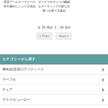
英国アールヌーヴォーの
ダークマホガニーの繊細
粋を極めたこぶりな佳品
なカーヴィングが妙なる
調べを奏でる逸品
26
1
26
全
商品
-
表示
< Prev
Next >
カテゴリーから探す
稀有品/至高のアンティーク
テーブル
チェア
デスク/ビューロー