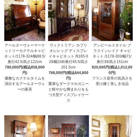
アールヌーヴォーマーケ
ヴィクトリアン カブリ
アンピールスタイル ブ
ットリーカクテルキャビ
オレレッグ ディスプレ
ラスインレイド キャビ
ネット/1178-324/幅88.5/
イキャビネット /9165-0
ネット /1178-303/幅71/
奥行42.5/高さ122cm
29/幅108/奥行45.5/高さ
奥行39/高さ151cm
780,000円(税込858,000
201.5cm
920,000円(税込1,012,00
円)
768,000円(税込844,800
0円)
優雅なカクテルタイムを
円)
フランス皇帝の気高さを
演出するアールヌーヴォ
重厚なダークマホガニー
受け継ぐ美しき佳品
ーの家具
と軽やかな脚まわりをも
つ大型ディスプレイケー
ス