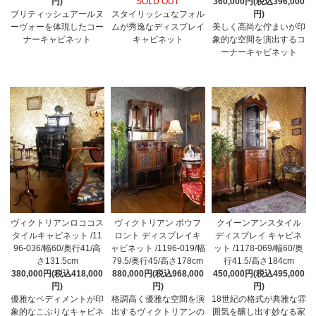
円)
SOLD OUT
360,000円(税込396,000
ブリティッシュアールヌ
スタイリッシュなフォル
円)
ーヴォーを体現したコー
ムが秀逸なディスプレイ
美しく高尚な佇まいが印
ナーキャビネット
キャビネット
象的な空間を演出するコ
ーナーキャビネット
ヴィクトリアンロココス
ヴィクトリアン ボウフ
クイーンアンスタイル
タイルキャビネット /11
ロント ディスプレイキ
ディスプレイ キャビネ
96-036/幅60/奥行41/高
ャビネット /1196-019/幅
ット /1178-069/幅60/奥
さ131.5cm
79.5/奥行45/高さ178cm
行41.5/高さ184cm
380,000円(税込418,000
880,000円(税込968,000
450,000円(税込495,000
円)
円)
円)
優雅なペディメントが印
格調高く優雅な空間を演
18世紀の格式が典雅な雰
象的なこぶりなキャビネ
出するヴィクトリアンの
囲気を醸し出す妙なる家