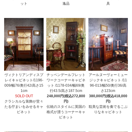
ット
逸品
具
ヴィクトリアンディスプ
チッペンデールフレット
アールヌーヴォーミュー
レイキャビネット/1196-
ワークコーナーキャビネ
ジックキャビネット /11
009/幅76/奥行42/高さ15
ット /1178-034/幅69/奥
96-013/幅50/奥行36/高
1cm
行43.5/高さ187.5cm
さ123cm
SOLD OUT
248,000円(税込272,800
380,000円(税込418,000
クラシカルな装飾が堂々
円)
円)
たる佇まいをみせるキャ
伝統のスタイルに英国の
耽美な芸術を奏でるこぶ
ビネット
格式が漂うコーナーキャ
りなキャビネット
ビネット