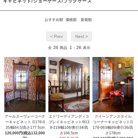
キャビネット/ショーケース/ブックケース
おすすめ順
価格順
新着順
< Prev
Next >
26
1
26
全
商品
-
表示
アールヌーヴォーコーナ
エドワーディアンディス
クイーンアンスタイル
ーキャビネット /1178-0
プレイキャビネット/913
コーナーキャビネット/1
35/幅64.5/高さ177.5cm
9-219/幅106/奥行34/高
178-063/幅69/奥行36/高
120,000円(税込132,000
さ166.5cm
さ178cm