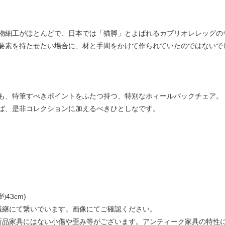
物細工がほとんどで、日本では「猫脚」とよばれるカブリオレレッグの
要素を持たせたい場合に、材と手間をかけて作られていたのではないで
も、特筆すべきポイントをふたつ持つ、特別なホィールバックチェア。
ば、是非コレクションに加えるべきひとしなです。
約43cm)
蟻継にて繋いでいます。画像にてご確認ください。
新品家具にはない小傷や歪み等がございます。アンティーク家具の特性