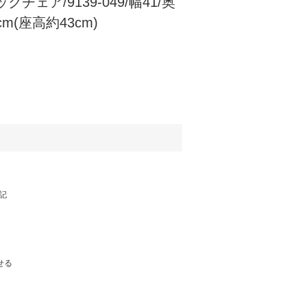
チェア/9139-049/幅41/奥
cm(座高約43cm)
記
せる