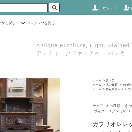
アカウント
プから探す
コンテンツを見る
Antique Furniture, Light, Stained
アンティークファニチャー パンカーダ
ホーム
>
チェア
ホーム
>
木の種類
>
その他
ホーム
>
推定製造年代
>
ヴ
チェア
木の種類
その
ヴィクトリアン（1837-
カブリオレレ