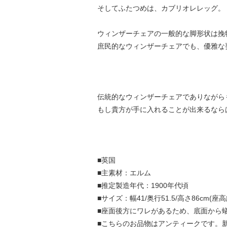
そしてふたつめは、カブリオレレッグ。
ウィンザーチェアの一般的な脚形状は挽
庶民的なウィンザーチェアでも、優雅な
伝統的なウィンザーチェアでありながら
もし貴方が手に入れることが出来るなら
■英国
■主素材：エルム
■推定製造年代：1900年代頃
■サイズ：幅41/奥行51.5/高さ86cm(座高
■座面後方にワレがあるため、底面から
■こちらのお品物はアンティークです。