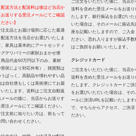
ご注文をいただいた後に、当店か
【配送方法と配送料は後ほど当店か
送料を含めた受注メールをお送り
らお送りする受注メールにてご確認
たします。銀行振込をお選びいた
ください】
いた場合は、そのメールに振込先
ご注文品とお届け場所に応じた最適
座を記載いたしますので、ご入金
な配送方法を当店がお選びいたしま
ださい。恐れ入りますが振込手数
す。家具は基本的にアートセッティ
はご負担をお願いいたします。
ングデリバリーの家財おまかせ便
クレジットカード
（商品代金50万円以下のみ、素材
や形状により対応外有）、雑貨類は
ご注文をいただいた後に、当店か
ゆうぱっく、高額品や壊れやすい品
送料を含めた受注メールをお送り
物は自社便もしくは美術便にてお届
たします。クレジットカードご決
けいたします。送料はご注文自動返
をお選びいただいた場合は、その
信メールの後に、当店からお送りす
ールに決済URLを記載いたします
る受注メールにてご確認ください。
で、そちらからアクセス、ご決済
ご注文前に知りたい方は、前もって
ださい。
お問い合わせください。