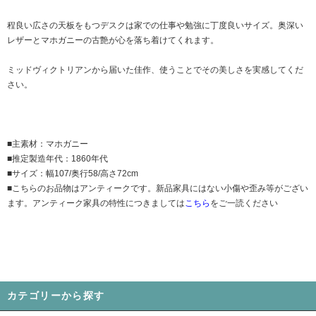
程良い広さの天板をもつデスクは家での仕事や勉強に丁度良いサイズ。奥深い
レザーとマホガニーの古艶が心を落ち着けてくれます。
ミッドヴィクトリアンから届いた佳作、使うことでその美しさを実感してくだ
さい。
■主素材：マホガニー
■推定製造年代：1860年代
■サイズ：幅107/奥行58/高さ72cm
■こちらのお品物はアンティークです。新品家具にはない小傷や歪み等がござい
ます。アンティーク家具の特性につきましては
こちら
をご一読ください
カテゴリーから探す