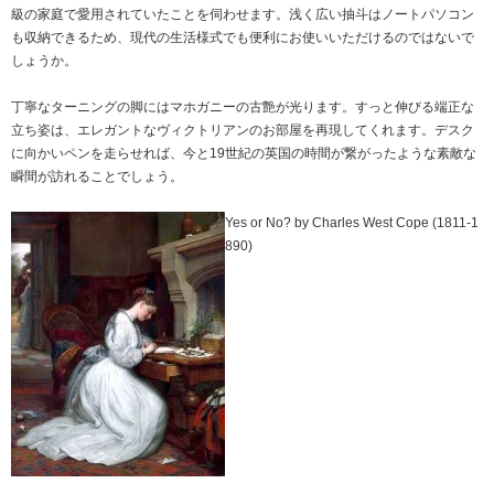
級の家庭で愛用されていたことを伺わせます。浅く広い抽斗はノートパソコン
も収納できるため、現代の生活様式でも便利にお使いいただけるのではないで
しょうか。
丁寧なターニングの脚にはマホガニーの古艶が光ります。すっと伸びる端正な
立ち姿は、エレガントなヴィクトリアンのお部屋を再現してくれます。デスク
に向かいペンを走らせれば、今と19世紀の英国の時間が繋がったような素敵な
瞬間が訪れることでしょう。
Yes or No? by Charles West Cope (1811-1
890)