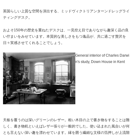
英国らしい上質な空間を演出する、ミッドヴィクトリアンターンドレッグライ
ティングデスク。
およそ150年の歴史を重ねたデスクは、一見控え目でありながら趣深く品の良
い佇まいをみせています。本質的な美しさをもつ逸品が、共に過ごす贅沢を
日々実感させてくれることでしょう。
General interior of Charles Darwi
n's study, Down House in Kent
天板を覆うのは深いグリーンのレザー。粗い木目の上で書き物をすることは難
しく、書き物机といえばレザー張りが一般的でした。使い込まれた風合いが何
とも言えない深い趣を漂わせています。縁を囲う繊細な文様の箔押しが上流階