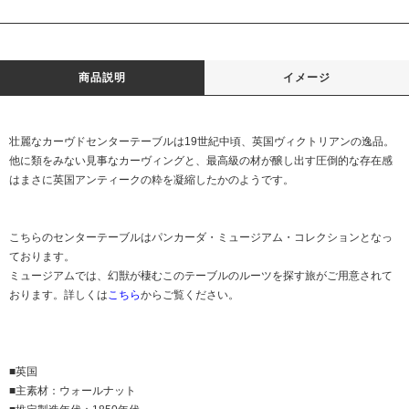
商品説明
イメージ
壮麗なカーヴドセンターテーブルは19世紀中頃、英国ヴィクトリアンの逸品。
他に類をみない見事なカーヴィングと、最高級の材が醸し出す圧倒的な存在感
はまさに英国アンティークの粋を凝縮したかのようです。
こちらのセンターテーブルはパンカーダ・ミュージアム・コレクションとなっ
ております。
ミュージアムでは、幻獣が棲むこのテーブルのルーツを探す旅がご用意されて
おります。詳しくは
こちら
からご覧ください。
■英国
■主素材：ウォールナット