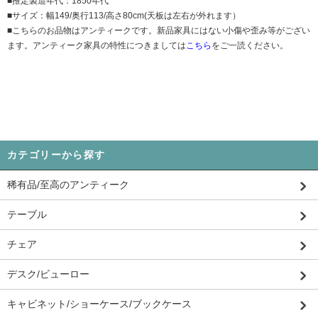
■推定製造年代：1850年代
■サイズ：幅149/奥行113/高さ80cm(天板は左右が外れます）
■こちらのお品物はアンティークです。新品家具にはない小傷や歪み等がござい
ます。アンティーク家具の特性につきましては
こちら
をご一読ください。
カテゴリーから探す
稀有品/至高のアンティーク
テーブル
チェア
デスク/ビューロー
キャビネット/ショーケース/ブックケース