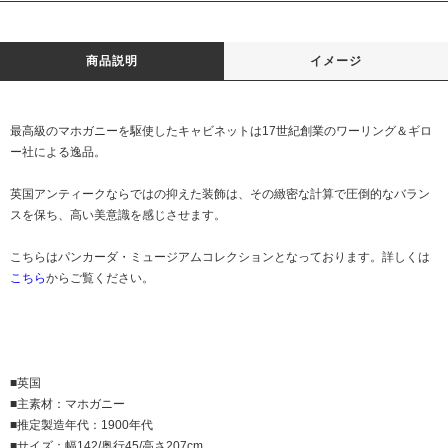
商品説明
イメージ
最高級のマホガニーを駆使したキャビネットは17世紀創業のワーリング＆ギロ
ー社による逸品。
英国アンティークならではの抑えた装飾は、その緻密な計算で圧倒的なバラン
スを保ち、高い美意識を感じさせます。
こちらはパンカーダ・ミュージアムコレクションとなっております。詳しくは
こちら
からご覧ください。
■英国
■主素材：マホガニー
■推定製造年代：1900年代
■サイズ：幅142/奥行45/高さ207cm