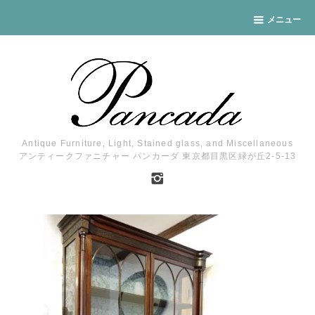
メニュー
Antique Furniture, Light, Stained glass, and Miscellaneous
アンティークファニチャー パンカーダ 東京都目黒区緑が丘2-5-13