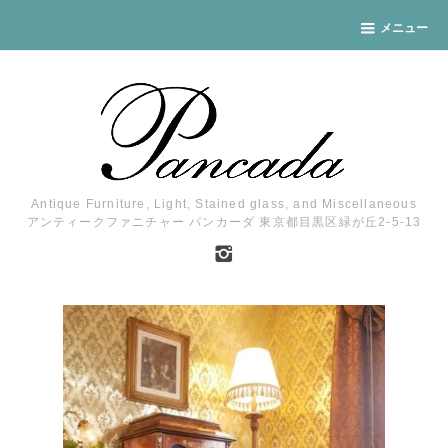
メニュー
Antique Furniture, Light, Stained glass, and Miscellaneous
アンティークファニチャー パンカーダ 東京都目黒区緑が丘2-5-13