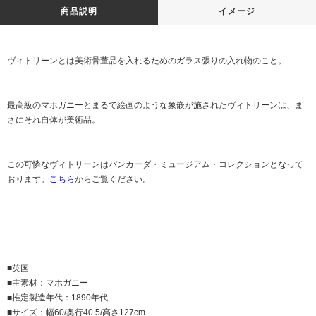
商品説明
イメージ
ヴィトリーンとは美術骨董品を入れるためのガラス張りの入れ物のこと。
最高級のマホガニーとまるで絵画のような象嵌が施されたヴィトリーンは、ま
さにそれ自体が美術品。
この可憐なヴィトリーンはパンカーダ・ミュージアム・コレクションとなって
おります。
こちら
からご覧ください。
■英国
■主素材：マホガニー
■推定製造年代：1890年代
■サイズ：幅60/奥行40.5/高さ127cm