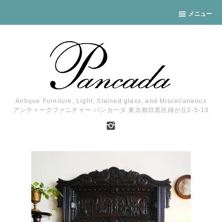
メニュー
Antique Furniture, Light, Stained glass, and Miscellaneous
アンティークファニチャー パンカーダ 東京都目黒区緑が丘2-5-13