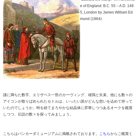
e of England: B.C. 55 – A.D. 148
5, London by James William Ed
mund (1864)
謎に満ちた数字、エリザベス一世のカーヴィング、雄鶏と矢束。他にも数々の
アイコンが散りばめられたセトルは、いったい誰がどんな想いを込めて持って
いたのでしょうか。時を経てまろやかな結晶体に昇華しつつあるオークを鑑賞
しつつ、伝説の数々を探ってみましょう。
こちらはパンカーダミュージアムに掲載されております。
こちら
からご鑑賞く