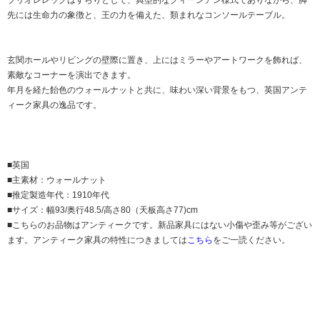
先には生命力の象徴と、王の力を備えた、類まれなコンソールテーブル。
玄関ホールやリビングの壁際に置き、上にはミラーやアートワークを飾れば、
素敵なコーナーを演出できます。
年月を経た飴色のウォールナットと共に、味わい深い背景をもつ、英国アンテ
ィーク家具の逸品です。
■英国
■主素材：ウォールナット
■推定製造年代：1910年代
■サイズ：幅93/奥行48.5/高さ80（天板高さ77)cm
■こちらのお品物はアンティークです。新品家具にはない小傷や歪み等がござい
ます。アンティーク家具の特性につきましては
こちら
をご一読ください。