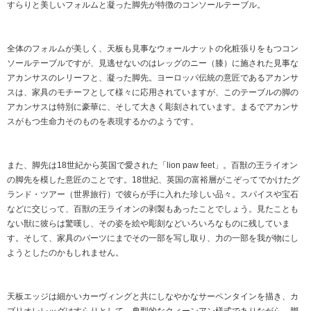
すらりと美しいフォルムと凝った脚先が特徴のコンソールテーブル。
全体のフォルムが美しく、天板も見事なウォールナットの化粧張りをもつコン
ソールテーブルですが、見逃せないのはレッグのニー（膝）に施された見事な
アカンサスのレリーフと、凝った脚先。ヨーロッパ伝統の意匠であるアカンサ
スは、家具のモチーフとして様々に応用されていますが、このテーブルの脚の
アカンサスは特別に豪華に、そして大きく彫刻されています。まるでアカンサ
スがもつ生命力そのものを表現するかのようです。
また、脚先は18世紀から英国で愛された「lion paw feet」。百獣の王ライオン
の脚先を模した意匠のことです。18世紀、英国の富裕層がこぞってでかけたグ
ランド・ツアー（世界旅行）で彼らが手に入れた珍しい品々。スパイスや宝石
などに交じって、百獣の王ライオンの剥製もあったことでしょう。見たことも
ない獣に彼らは驚嘆し、その姿を絵や彫刻などいろいろなものに残していま
す。そして、家具のパーツにまでその一部を写し取り、力の一部を我が物にし
ようとしたのかもしれません。
天板エッジは細かいカーヴィングと共にしなやかなサーペンタインを描き、カ
ブリオレレッグはすらりとして、典型的なクィーンアン様式でありながら、脚