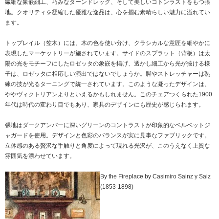
繊細な象嵌細工、巧みなターンドレッグ、そして美しいコトンラストをもつ張
地。クオリティを凝縮した優雅な逸品は、心を掴む素晴らしい魅力に溢れてい
ます。
トップレイル（笠木）には、木の色を使い分け、クラシカルな意匠を細やかに
表現したマーケットリーが施されています。サイドのスプラット（背板）は太
陽の光をモチーフにしたロゼッタの象嵌を掲げ、透かし細工から光が抜ける様
子は、ロゼッタに相応しい演出ではないでしょうか。脚やストレッチャーは熟
練の技が光るターニングで統一されています。このような凝ったデザインは、
ややヴィクトリアンよりといえるかもしれません。このチェアつくられた1900
年代は時代の変わり目でもあり、家具のデザインにも歴史が感じられます。
張地はダークアンバーに深いグリーンのコントラストが印象的なベルベットジ
ャガードを使用。デザインと色彩のバランスが実に見事なファブリックです。
立体感のある贅沢な手触りと角度によって現れる光沢が、このうえなく上質な
雰囲気を漂わせています。
By the Fireplace by Casimiro Sainz y Saiz
(1853-1898)