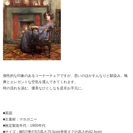
個性的な印象のあるコーナーチェアですが、思いのほかすんなりと馴染み、颯
爽とエレガントな空気を運んできてくれます。
時の流れを汲む、優美なひとしなを是非お手元に。
■英国
■主素材：マホガニー
■推定製造年代：1900年代
■サイズ：幅57/奥行57/高さ75.5cm(座面までの高さ約42.5cm)