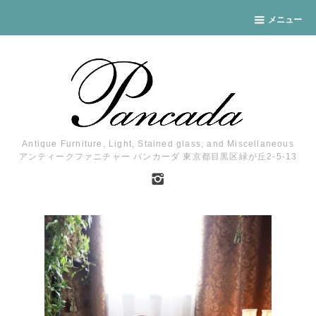
メニュー
Antique Furniture, Light, Stained glass, and Miscellaneous
アンティークファニチャー パンカーダ 東京都目黒区緑が丘2-5-13