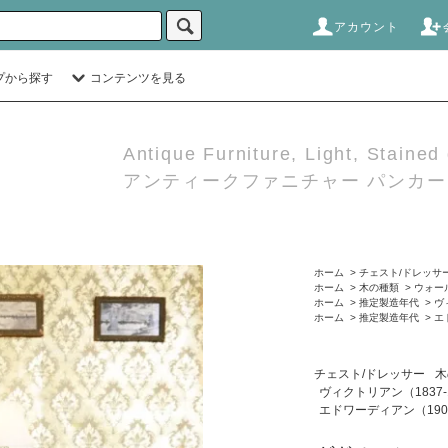
アカウント
プから探す
コンテンツを見る
Antique Furniture, Light, Stained
アンティークファニチャー パンカーダ
ホーム
>
チェスト/ドレッサ
ホーム
>
木の種類
>
ウォー
ホーム
>
推定製造年代
>
ヴ
ホーム
>
推定製造年代
>
エ
チェスト/ドレッサー
木
ヴィクトリアン（1837-
エドワーディアン（1902