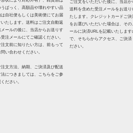
や形状により対応外有）、雑貨類は
ご注文をいただいた後に、当店か
ゆうぱっく、高額品や壊れやすい品
送料を含めた受注メールをお送り
物は自社便もしくは美術便にてお届
たします。クレジットカードご決
けいたします。送料はご注文自動返
をお選びいただいた場合は、その
信メールの後に、当店からお送りす
ールに決済URLを記載いたします
る受注メールにてご確認ください。
で、そちらからアクセス、ご決済
ご注文前に知りたい方は、前もって
ださい。
お問い合わせください。
ご注文方法、納期、ご決済及び配送
方法につきましては、
こちら
をご参
照ください。