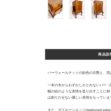
商品説
バーウォールナットの飴色の古艶と、気
一本の木からわずかしかとれないバー（
幅の絵のような表情を造り出すことに材
は創りだせない優しい表情をもっていま
また、ガドルーンエッジ/gadroned