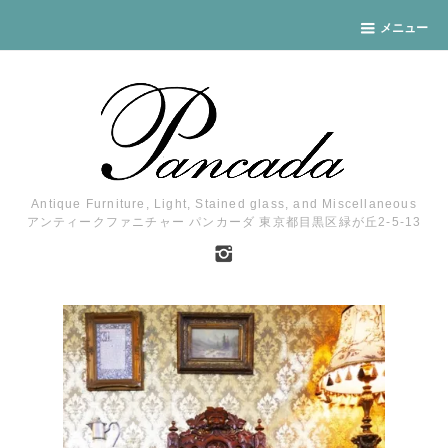
メニュー
Antique Furniture, Light, Stained glass, and Miscellaneous
アンティークファニチャー パンカーダ 東京都目黒区緑が丘2-5-13