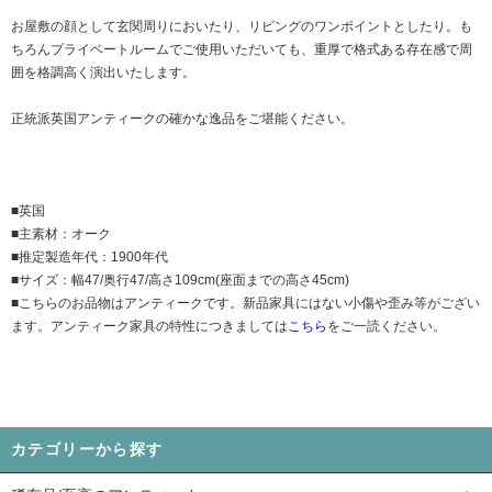
お屋敷の顔として玄関周りにおいたり、リビングのワンポイントとしたり。も
ちろんプライベートルームでご使用いただいても、重厚で格式ある存在感で周
囲を格調高く演出いたします。
正統派英国アンティークの確かな逸品をご堪能ください。
■英国
■主素材：オーク
■推定製造年代：1900年代
■サイズ：幅47/奥行47/高さ109cm(座面までの高さ45cm)
■こちらのお品物はアンティークです。新品家具にはない小傷や歪み等がござい
ます。アンティーク家具の特性につきましては
こちら
をご一読ください。
カテゴリーから探す