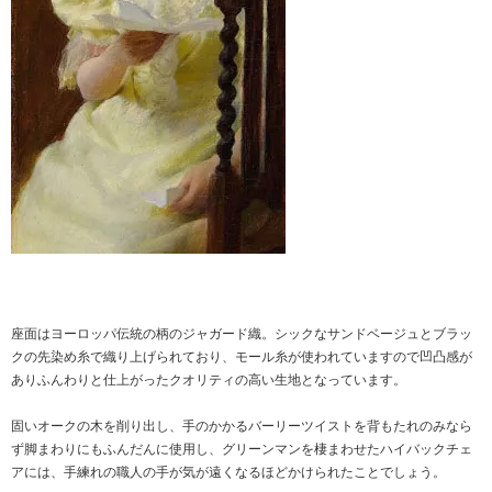
座面はヨーロッパ伝統の柄のジャガード織。シックなサンドベージュとブラッ
クの先染め糸で織り上げられており、モール糸が使われていますので凹凸感が
ありふんわりと仕上がったクオリティの高い生地となっています。
固いオークの木を削り出し、手のかかるバーリーツイストを背もたれのみなら
ず脚まわりにもふんだんに使用し、グリーンマンを棲まわせたハイバックチェ
アには、手練れの職人の手が気が遠くなるほどかけられたことでしょう。