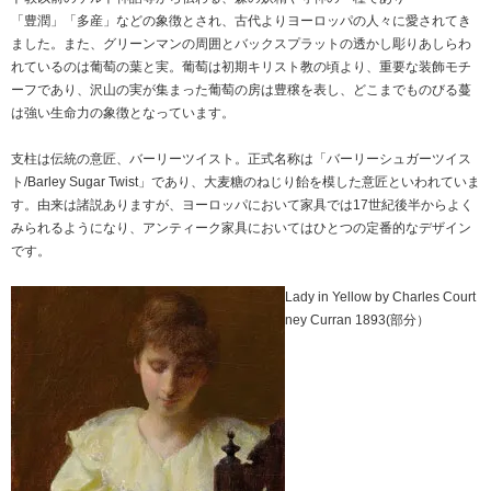
「豊潤」「多産」などの象徴とされ、古代よりヨーロッパの人々に愛されてき
ました。また、グリーンマンの周囲とバックスプラットの透かし彫りあしらわ
れているのは葡萄の葉と実。葡萄は初期キリスト教の頃より、重要な装飾モチ
ーフであり、沢山の実が集まった葡萄の房は豊穣を表し、どこまでものびる蔓
は強い生命力の象徴となっています。
支柱は伝統の意匠、バーリーツイスト。正式名称は「バーリーシュガーツイス
ト/Barley Sugar Twist」であり、大麦糖のねじり飴を模した意匠といわれていま
す。由来は諸説ありますが、ヨーロッパにおいて家具では17世紀後半からよく
みられるようになり、アンティーク家具においてはひとつの定番的なデザイン
です。
Lady in Yellow by Charles Court
ney Curran 1893(部分）