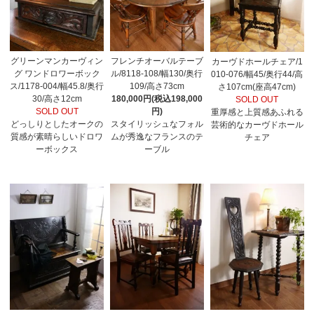
グリーンマンカーヴィン
フレンチオーバルテーブ
カーヴドホールチェア/1
グ ワンドロワーボック
ル/8118-108/幅130/奥行
010-076/幅45/奥行44/高
ス/1178-004/幅45.8/奥行
109/高さ73cm
さ107cm(座高47cm)
30/高さ12cm
180,000円(税込198,000
SOLD OUT
SOLD OUT
円)
重厚感と上質感あふれる
どっしりとしたオークの
スタイリッシュなフォル
芸術的なカーヴドホール
質感が素晴らしいドロワ
ムが秀逸なフランスのテ
チェア
ーボックス
ーブル