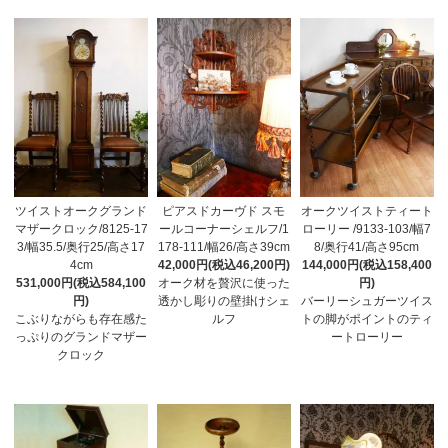
ツイストオークグランド
ピアスドカーヴド スモ
オークツイストティート
マザークロック/8125-17
ールコーナーシェルフ/1
ローリー /9133-103/幅7
3/幅35.5/奥行25/高さ17
178-111/幅26/高さ39cm
8/奥行41/高さ95cm
4cm
42,000円(税込46,200円)
144,000円(税込158,400
531,000円(税込584,100
オーク材を贅沢に使った
円)
円)
透かし彫りの壁掛けシェ
バーリーシュガーツイス
こぶりながらも存在感た
ルフ
トの脚がポイントのティ
っぷりのグランドマザー
ートローリー
クロック