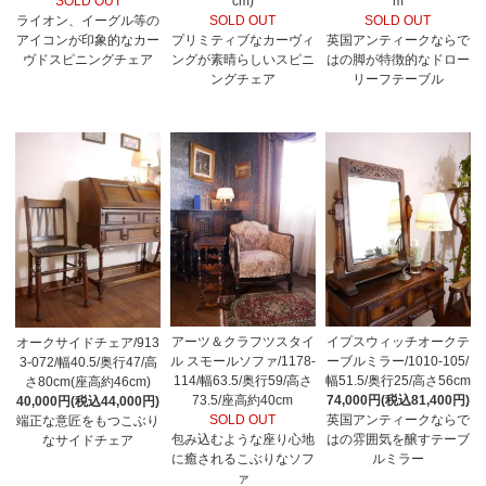
SOLD OUT
cm)
m
ライオン、イーグル等の
SOLD OUT
SOLD OUT
アイコンが印象的なカー
プリミティブなカーヴィ
英国アンティークならで
ヴドスピニングチェア
ングが素晴らしいスピニ
はの脚が特徴的なドロー
ングチェア
リーフテーブル
アーツ＆クラフツスタイ
イプスウィッチオークテ
オークサイドチェア/913
ル スモールソファ/1178-
ーブルミラー/1010-105/
3-072/幅40.5/奥行47/高
114/幅63.5/奥行59/高さ
幅51.5/奥行25/高さ56cm
さ80cm(座高約46cm)
73.5/座高約40cm
74,000円(税込81,400円)
40,000円(税込44,000円)
SOLD OUT
英国アンティークならで
端正な意匠をもつこぶり
包み込むような座り心地
はの雰囲気を醸すテーブ
なサイドチェア
に癒されるこぶりなソフ
ルミラー
ァ