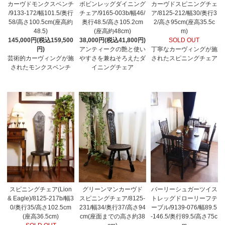
カーヴドモンクスベンチ
ボビンレッグダイニング
カーヴドスピニングチェ
/9133-172/幅101.5/奥行
チェア/9165-003b/幅46/
ア/8125-212/幅30/奥行3
58/高さ100.5cm(座高約
奥行48.5/高さ105.2cm
2/高さ95cm(座高35.5c
48.5)
(座高約48cm)
m)
145,000円(税込159,500
38,000円(税込41,800円)
SOLD OUT
円)
アンティークの艶と使い
丁寧なカーヴィングが施
芸術的カーヴィングが施
やすさを兼ねそろえたダ
されたスピニングチェア
されたモンクスベンチ
イニングチェア
スピニングチェア(Lion
グリーンマンカーヴド
バーリーシュガーツイス
& Eagle)/8125-217b/幅3
スピニングチェア/8125-
トレッグドローリーフテ
0/奥行35/高さ102.5cm
231/幅34/奥行37/高さ94
ーブル/9139-076/幅89.5
(座高36.5cm)
cm(座面までの高さ約38
-146.5/奥行89.5/高さ75c