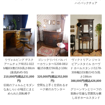
ハイバックチェア
リヴォルビング デスク
ゴシックリバイバル バ
ヴィクトリアン ジャコ
アームチェア/9151-022
ーカウンター/1208-081/
ビアンスタイル カーヴ
b/幅63/奥行63/高さ88cm
幅153/奥行56/高さ108c
ド ホールスタンド/1178-
(座高約45-50)
m
308/幅103/奥行43.5/高
210,000円(税込231,000
320,000円(税込352,000
さ198cm
円)
円)
388,000円(税込426,800
伝統のフォルムとモダン
空間を上手く仕切れるオ
円)
なあしらいが端正にまと
ーク材のカウンター
グリーンマンとリーフの
められた回転椅子
装飾が荘厳な雰囲気を醸
し出すホールスタンド