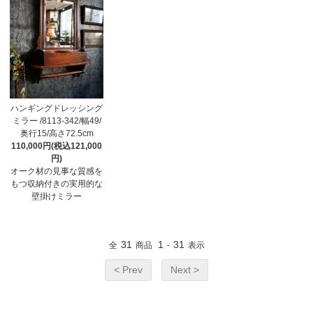
ハンギングドレッシング
ミラー /8113-342/幅49/
奥行15/高さ72.5cm
110,000円(税込121,000
円)
オーク材の見事な質感を
もつ収納付きの実用的な
壁掛けミラー
31
1
31
全
商品
-
表示
< Prev
Next >