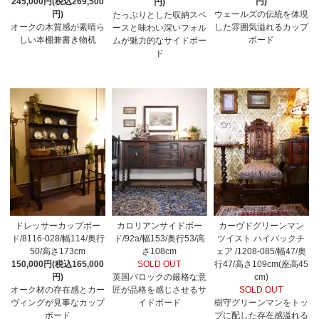
245,000円(税込269,500
円)
円)
円)
ウェールズの伝統を体現
たっぷりとした収納スペ
オークの木質感が素晴ら
した雰囲気溢れるカップ
ースと味わい深いフォル
しい本棚兼書き物机
ボード
ムが魅力的なサイドボー
ド
ドレッサーカップボー
カロリアンサイドボー
カーヴドグリーンマン
ド/8116-028/幅114/奥行
ド/92a/幅153/奥行53/高
ツイスト ハイバックチ
50/高さ173cm
さ108cm
ェア /1208-085/幅47/奥
150,000円(税込165,000
SOLD OUT
行47/高さ109cm(座高45
円)
英国バロックの厳格な意
cm)
オーク材の存在感とカー
匠が品格を感じさせるサ
SOLD OUT
ヴィングが見事なカップ
イドボード
樹守グリーンマンをトッ
ボード
プに配した存在感溢れる