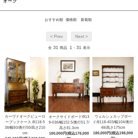
オーク
おすすめ順
価格順
新着順
< Prev
Next >
31
1
31
全
商品
-
表示
カーヴドオークビューロ
ウェルシュカップボー
オークサイドボード/913
ーブックケース /8118-5
ド/8118-403/幅104/奥行
9-036/幅152.5/奥行51.7/
38/幅93/奥行50/高さ210
48/高さ175cm
高さ81.3cm
cm
180,000円(税込198,000
160,000円(税込176,000