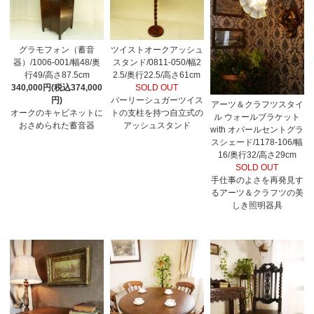
グラモフォン（蓄音
ツイストオークアッシュ
器）/1006-001/幅48/奥
スタンド/0811-050/幅2
行49/高さ87.5cm
2.5/奥行22.5/高さ61cm
340,000円(税込374,000
SOLD OUT
円)
バーリーシュガーツイス
アーツ＆クラフツスタイ
オークのキャビネットに
トの支柱を持つ自立式の
ル ウォールブラケット
おさめられた蓄音器
アッシュスタンド
with オパールセントグラ
スシェード/1178-106/幅
16/奥行32/高さ29cm
SOLD OUT
手仕事のよさを再発見す
るアーツ＆クラフツの美
しき照明器具