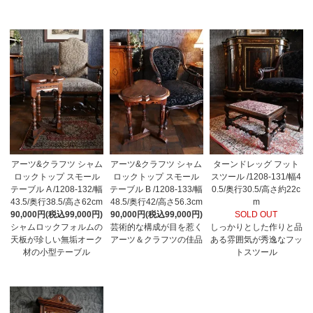
アーツ&クラフツ シャム
アーツ&クラフツ シャム
ターンドレッグ フット
ロックトップ スモール
ロックトップ スモール
スツール /1208-131/幅4
テーブル A /1208-132/幅
テーブル B /1208-133/幅
0.5/奥行30.5/高さ約22c
43.5/奥行38.5/高さ62cm
48.5/奥行42/高さ56.3cm
m
90,000円(税込99,000円)
90,000円(税込99,000円)
SOLD OUT
シャムロックフォルムの
芸術的な構成が目を惹く
しっかりとした作りと品
天板が珍しい無垢オーク
アーツ＆クラフツの佳品
ある雰囲気が秀逸なフッ
材の小型テーブル
トスツール