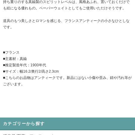
持ち重りのする真鍮製のスピリットレベルは、風格あふれ、置いておくだけで
も絵になる優れもの。ペーパーウェイトとしてもご使用いただけそうです。
道具のもつ美しさとロマンを感じる、フランスアンティークの小さなひとしな
です。
■フランス
■主素材：真鍮
■推定製造年代：1900年代
■サイズ：幅16.2/奥行2/高さ2.3cm
■こちらのお品物はアンティークです。新品にはない小傷や歪み、錆や汚れ等が
ございます。
カテゴリーから探す