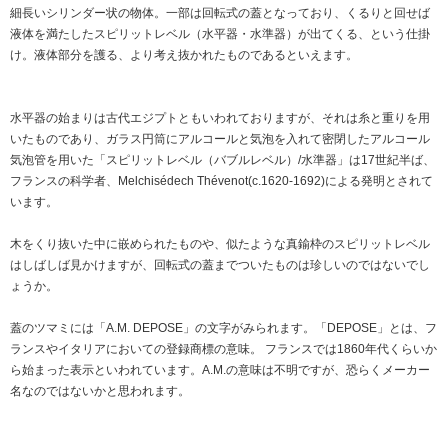
細長いシリンダー状の物体。一部は回転式の蓋となっており、くるりと回せば
液体を満たしたスピリットレベル（水平器・水準器）が出てくる、という仕掛
け。液体部分を護る、より考え抜かれたものであるといえます。
水平器の始まりは古代エジプトともいわれておりますが、それは糸と重りを用
いたものであり、ガラス円筒にアルコールと気泡を入れて密閉したアルコール
気泡管を用いた「スピリットレベル（バブルレベル）/水準器」は17世紀半ば、
フランスの科学者、Melchisédech Thévenot(c.1620-1692)による発明とされて
います。
木をくり抜いた中に嵌められたものや、似たような真鍮枠のスピリットレベル
はしばしば見かけますが、回転式の蓋までついたものは珍しいのではないでし
ょうか。
蓋のツマミには「A.M. DEPOSE」の文字がみられます。「DEPOSE」とは、フ
ランスやイタリアにおいての登録商標の意味。 フランスでは1860年代くらいか
ら始まった表示といわれています。A.M.の意味は不明ですが、恐らくメーカー
名なのではないかと思われます。