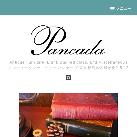
メニュー
Antique Furniture, Light, Stained glass, and Miscellaneous
アンティークファニチャー パンカーダ 東京都目黒区緑が丘2-5-13