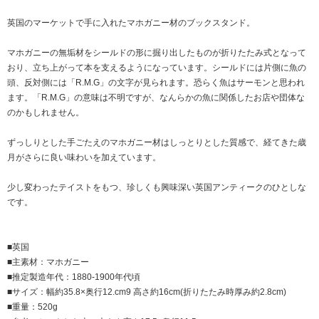
英国のマーケットで手に入れたマホガニー材のブックスタンド。
マホガニーの無垢材をシールドの形に掘り出したものが折りたたみ式となって
おり、立ち上がって本を支えるようになっています。シールドには片側に魚の
頭、反対側には「R.M.G」の文字が見られます。恐らく魚はサーモンと思われ
ます。「R.M.G」の意味は不明ですが、なんらかの魚に関係したお店や団体な
のかもしれません。
ずっしりとした手ごたえのマホガニー材はしっとりとした質感で、経てきた歳
月がさらに良い味わいを加えています。
少し変わったテイストをもつ、珍しくも興味深い英国アンティークのひとしな
です。
■英国
■主素材：マホガニー
■推定製造年代：1880-1900年代頃
■サイズ：幅約35.8×奥行12.cm9 高さ約16cm(折りたたみ時厚み約2.8cm)
■重量：520g