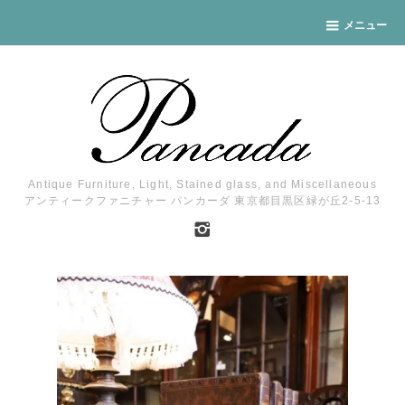
メニュー
Antique Furniture, Light, Stained glass, and Miscellaneous
アンティークファニチャー パンカーダ 東京都目黒区緑が丘2-5-13