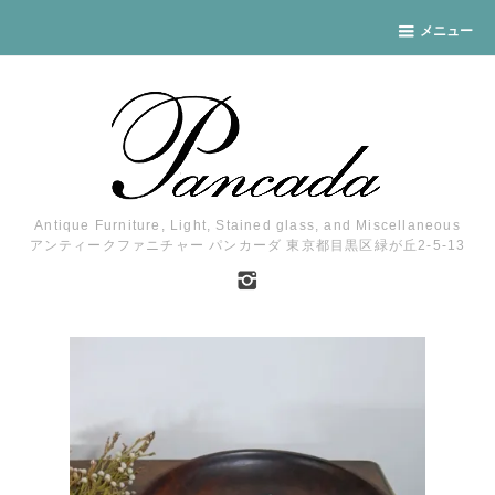
メニュー
Antique Furniture, Light, Stained glass, and Miscellaneous
アンティークファニチャー パンカーダ 東京都目黒区緑が丘2-5-13