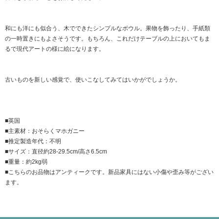
和にも洋にも似合う、木でできたシンプルなボウル。果物を飾ったり、手紙類
の一時置きにもよさそうです。もちろん、これだけテーブルの上においてもま
るで現代アートの様に絵になります。
古いものを新しい感覚で、使いこなしてみてはいかがでしょうか。
■英国
■主素材：おそらくマホガニー
■推定製造年代：不明
■サイズ：直径約28-29.5cm/高さ6.5cm
■重量：約2kg弱
■こちらのお品物はアンティークです。新品家具にはない小傷や歪み等がござい
ます。