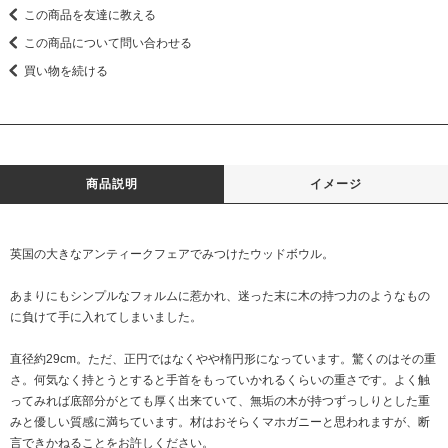
この商品を友達に教える
この商品について問い合わせる
買い物を続ける
商品説明
イメージ
英国の大きなアンティークフェアでみつけたウッドボウル。
あまりにもシンプルなフォルムに惹かれ、迷った末に木の持つ力のようなもの
に負けて手に入れてしまいました。
直径約29cm。ただ、正円ではなくやや楕円形になっています。驚くのはその重
さ。何気なく持とうとすると手首をもっていかれるくらいの重さです。よく触
ってみれば底部分がとても厚く出来ていて、無垢の木が持つずっしりとした重
みと優しい質感に満ちています。材はおそらくマホガニーと思われますが、断
言できかねることをお許しください。