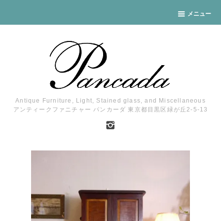
メニュー
Antique Furniture, Light, Stained glass, and Miscellaneous
アンティークファニチャー パンカーダ 東京都目黒区緑が丘2-5-13