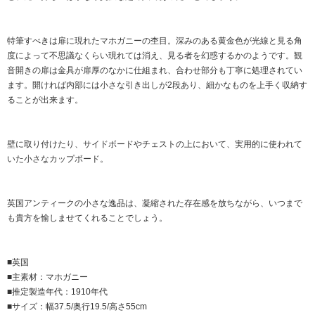
特筆すべきは扉に現れたマホガニーの杢目。深みのある黄金色が光線と見る角
度によって不思議なくらい現れては消え、見る者を幻惑するかのようです。観
音開きの扉は金具が扉厚のなかに仕組まれ、合わせ部分も丁寧に処理されてい
ます。開ければ内部には小さな引き出しが2段あり、細かなものを上手く収納す
ることが出来ます。
壁に取り付けたり、サイドボードやチェストの上において、実用的に使われて
いた小さなカップボード。
英国アンティークの小さな逸品は、凝縮された存在感を放ちながら、いつまで
も貴方を愉しませてくれることでしょう。
■英国
■主素材：マホガニー
■推定製造年代：1910年代
■サイズ：幅37.5/奥行19.5/高さ55cm