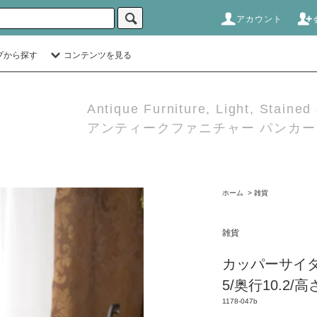
アカウント
プから探す
コンテンツを見る
Antique Furniture, Light, Stained
アンティークファニチャー パンカーダ
ホーム
>
雑貨
雑貨
カッパーサイダーレ
5/奥行10.2/高
1178-047b