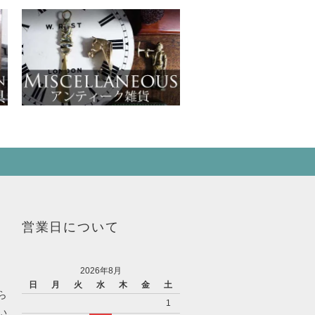
営業日について
2026年8月
日
月
火
水
木
金
土
ら
1
い