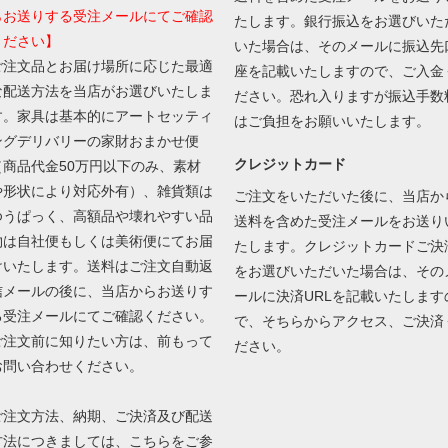
らお送りする受注メールにてご確認
たします。銀行振込をお選びいた
ください】
いた場合は、そのメールに振込先
ご注文品とお届け場所に応じた最適
座を記載いたしますので、ご入金
な配送方法を当店がお選びいたしま
ださい。恐れ入りますが振込手数
す。家具は基本的にアートセッティ
はご負担をお願いいたします。
ングデリバリーの家財おまかせ便
クレジットカード
（商品代金50万円以下のみ、素材
や形状により対応外有）、雑貨類は
ご注文をいただいた後に、当店か
ゆうぱっく、高額品や壊れやすい品
送料を含めた受注メールをお送り
物は自社便もしくは美術便にてお届
たします。クレジットカードご決
けいたします。送料はご注文自動返
をお選びいただいた場合は、その
信メールの後に、当店からお送りす
ールに決済URLを記載いたします
る受注メールにてご確認ください。
で、そちらからアクセス、ご決済
ご注文前に知りたい方は、前もって
ださい。
お問い合わせください。
ご注文方法、納期、ご決済及び配送
方法につきましては、
こちら
をご参