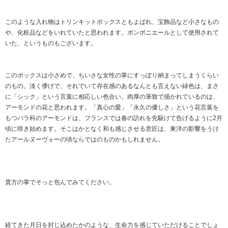
このような入れ物はトリンキットボックスともよばれ、宝飾品など小さなもの
や、化粧品などをいれていたと思われます。ボンボニエールとして使用されて
いた、というものもございます。
このボックスは小さめで、ちいさな女性の掌にすっぽり納まってしまうくらい
のもの。淡く儚げで、それでいて存在感のあるなんとも言えない緑色は、まさ
に「シック」という言葉に相応しい色合い。肉厚の筆致で描かれているのは、
アーモンドの花と思われます。「真心の愛」「永久の優しさ」という花言葉を
もつバラ科のアーモンドは、フランスでは春の訪れを先駆けて告げるように2月
頃に咲き始めます。そこはかとなく和も感じさせる意匠は、東洋の影響をうけ
たアールヌーヴォーの頃ならではのものかもしれません。
貴方の掌でそっと包んでみてください。
経てきた月日を封じ込めたかのような、生命力を感じていただけることでしょ