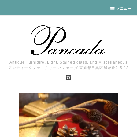
メニュー
Antique Furniture, Light, Stained glass, and Miscellaneous
アンティークファニチャー パンカーダ 東京都目黒区緑が丘2-5-13