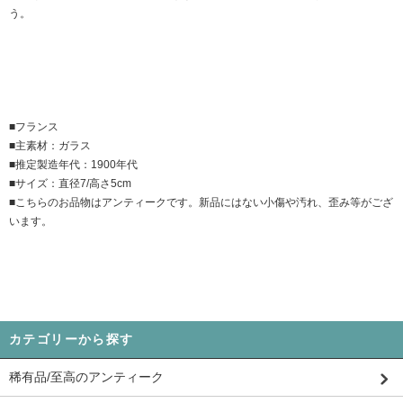
う。
■フランス
■主素材：ガラス
■推定製造年代：1900年代
■サイズ：直径7/高さ5cm
■こちらのお品物はアンティークです。新品にはない小傷や汚れ、歪み等がござ
います。
カテゴリーから探す
稀有品/至高のアンティーク