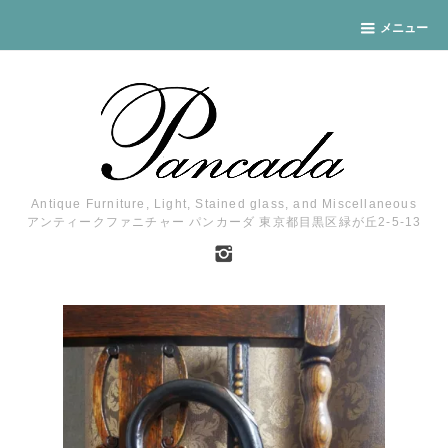
メニュー
Antique Furniture, Light, Stained glass, and Miscellaneous
アンティークファニチャー パンカーダ 東京都目黒区緑が丘2-5-13