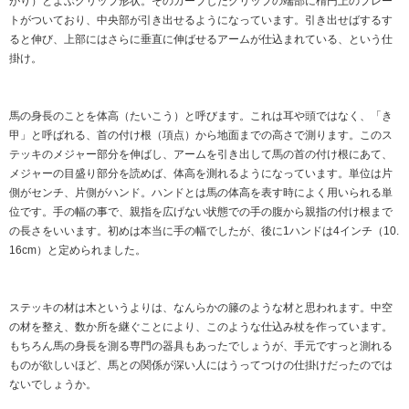
がり）とよぶグリップ形状。そのカーブしたグリップの端部に楕円上のプレー
トがついており、中央部が引き出せるようになっています。引き出せばするす
ると伸び、上部にはさらに垂直に伸ばせるアームが仕込まれている、という仕
掛け。
馬の身長のことを体高（たいこう）と呼びます。これは耳や頭ではなく、「き
甲」と呼ばれる、首の付け根（項点）から地面までの高さで測ります。このス
テッキのメジャー部分を伸ばし、アームを引き出して馬の首の付け根にあて、
メジャーの目盛り部分を読めば、体高を測れるようになっています。単位は片
側がセンチ、片側がハンド。ハンドとは馬の体高を表す時によく用いられる単
位です。手の幅の事で、親指を広げない状態での手の腹から親指の付け根まで
の長さをいいます。初めは本当に手の幅でしたが、後に1ハンドは4インチ（10.
16cm）と定められました。
ステッキの材は木というよりは、なんらかの籐のような材と思われます。中空
の材を整え、数か所を継ぐことにより、このような仕込み杖を作っています。
もちろん馬の身長を測る専門の器具もあったでしょうが、手元ですっと測れる
ものが欲しいほど、馬との関係が深い人にはうってつけの仕掛けだったのでは
ないでしょうか。