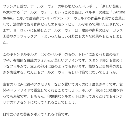
フランスと並び、アールヌーヴォーの中心地だったベルギー。「新しい芸術」
を意味する「アールヌーヴォー」というこの言葉は、ベルギーの雑誌「L'Art mo
derne」において建築家アンリ・ヴァン・デ・ヴェルデの作品を表現する言葉と
して、法律家であり作家だったエドモン・ピカールが初めて用いたとされてい
ます。ヨーロッパに伝播したアールヌーヴォーは、建築や家具のほか、ガラス
工芸やグラフィックアートといった新しい分野にも大きな発展をもたらしまし
た。
このキャンドルホルダーはそのベルギーのもの。トレイにある花と蕾のモチー
フや、有機的な曲線のフォルムが美しいデザインです。スタンド部分も蕾のよ
うなフォルムで、支えの部分は茎のようでもあります。植物など自然界の美し
さを表現する、なんともアールヌーヴォーらしい作品ではないでしょうか。
左右のくぼみは鍵やアクセサリーなどを置いておくのに丁度良さそうです。玄
関やベッドサイドで重宝してくれることでしょう。ホルダー部分には植物を飾
っても素敵です。もちろん、印象的なシルエットは飾っておくだけでもインテ
リアのアクセントになってくれることでしょう。
日常に小さな芸術を添えてくれる作品です。