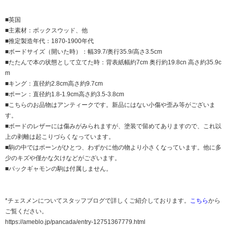
■英国
■主素材：ボックスウッド、他
■推定製造年代：1870-1900年代
■ボードサイズ（開いた時）：幅39.7/奥行35.9/高さ3.5cm
■たたんで本の状態として立てた時：背表紙幅約7cm 奥行約19.8cn 高さ約35.9c
m
■キング：直径約2.8cm高さ約9.7cm
■ポーン：直径約1.8-1.9cm高さ約3.5-3.8cm
■こちらのお品物はアンティークです。新品にはない小傷や歪み等がございま
す。
■ボードのレザーには傷みがみられますが、塗装で留めてありますので、これ以
上の剥離は起こりづらくなっています。
■駒の中ではポーンがひとつ、わずかに他の物より小さくなっています。他に多
少のキズや僅かな欠けなどがございます。
■バックギャモンの駒は付属しません。
*チェスメンについてスタッフブログで詳しくご紹介しております。
こちら
から
ご覧ください。
https://ameblo.jp/pancada/entry-12751367779.html