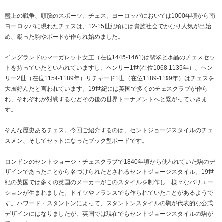
盤上の戦争、頭脳のスポーツ、チェス。ヨーロッパにおいては1000年頃から南
ヨーロッパに現れたチェスは、12-15世紀頃には貴族社会でかなり人気が出始
め、凝った駒やボードが作られ始めました。
イングランドのマーガレット女王（在位1445-1461)は翡翠と水晶のチェスセッ
トを持っていたといわれていますし、ヘンリー1世(在位1068-1135年）、ヘン
リー2世（在位1154-1189年）リチャード1世（在位1189-1199年）はチェスを
大層好んだと言われています。19世紀には英国で多くのチェスクラブが作ら
れ、それぞれが対戦するなどその後の世界トーナメントへと繋がっていきま
す。
そんな歴史あるチェス。今回ご紹介するのは、セントジョージスタイルのチェ
スメン、そしてセットになったブック型ボードです。
ロンドンのセントジョージ・チェスクラブで1840年頃から使われていた駒のデ
ザインであったことから名づけられたとされるセントジョージスタイル。19世
紀の英国では多くの英国のメーカーがこのスタイルを制作し、様々なバリエー
ションが生まれました。ドイツやフランスでも作られていたことがあるようで
す。ハワード・スタントンによって、スタントンスタイルの駒が代表的な公式
デザインにはなりましたが、英国では現在でもセントジョージスタイルの駒が