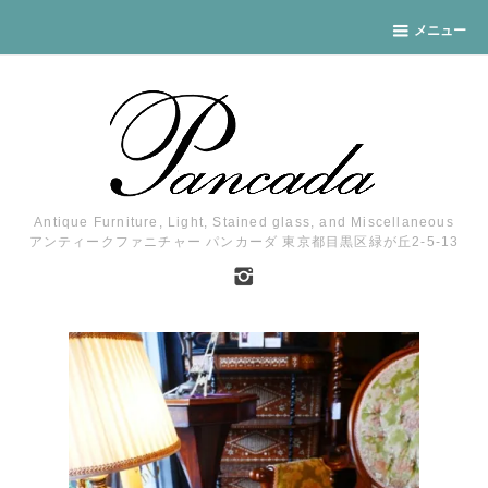
メニュー
Antique Furniture, Light, Stained glass, and Miscellaneous
アンティークファニチャー パンカーダ 東京都目黒区緑が丘2-5-13