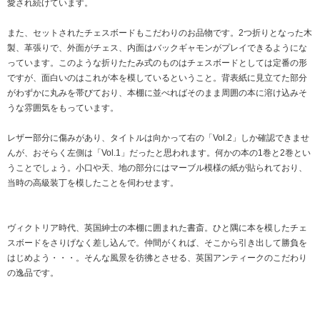
愛され続けています。
また、セットされたチェスボードもこだわりのお品物です。2つ折りとなった木
製、革張りで、外面がチェス、内面はバックギャモンがプレイできるようにな
っています。このような折りたたみ式のものはチェスボードとしては定番の形
ですが、面白いのはこれが本を模しているということ。背表紙に見立てた部分
がわずかに丸みを帯びており、本棚に並べればそのまま周囲の本に溶け込みそ
うな雰囲気をもっています。
レザー部分に傷みがあり、タイトルは向かって右の「Vol.2」しか確認できませ
んが、おそらく左側は「Vol.1」だったと思われます。何かの本の1巻と2巻とい
うことでしょう。小口や天、地の部分にはマーブル模様の紙が貼られており、
当時の高級装丁を模したことを伺わせます。
ヴィクトリア時代、英国紳士の本棚に囲まれた書斎。ひと隅に本を模したチェ
スボードをさりげなく差し込んで。仲間がくれば、そこから引き出して勝負を
はじめよう・・・。そんな風景を彷彿とさせる、英国アンティークのこだわり
の逸品です。