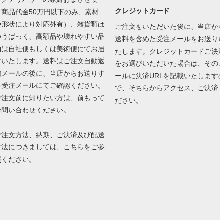
クレジットカード
（商品代金50万円以下のみ、素材
や形状により対応外有）、雑貨類は
ご注文をいただいた後に、当店か
ゆうぱっく、高額品や壊れやすい品
送料を含めた受注メールをお送り
物は自社便もしくは美術便にてお届
たします。クレジットカードご決
けいたします。送料はご注文自動返
をお選びいただいた場合は、その
信メールの後に、当店からお送りす
ールに決済URLを記載いたします
る受注メールにてご確認ください。
で、そちらからアクセス、ご決済
ご注文前に知りたい方は、前もって
ださい。
お問い合わせください。
ご注文方法、納期、ご決済及び配送
方法につきましては、
こちら
をご参
照ください。