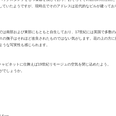
rcheに存在していたようですが、現時点でそのアドレスは近代的なビルが建っ
では南部および東部にもともと自生しており、17世紀には英国で多数
スの撫子はそれほど改良されたものではない気がします。花の上の方に
ような写実性も感じられます。
キャビネットに仕舞えば19世紀リモージュの空気を閉じ込めたよう。
がでしょうか。
5cm