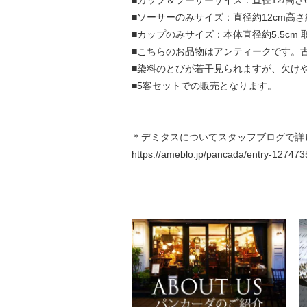
■ソーサーのみサイズ：直径約12cm高さ約
■カップのみサイズ：本体直径約5.5cm 取手
■こちらのお品物はアンティークです。
■染料のとびが若干見られますが、欠け
■5客セットでの販売となります。
＊デミタスについてスタッフブログで詳
https://ameblo.jp/pancada/entry-12747