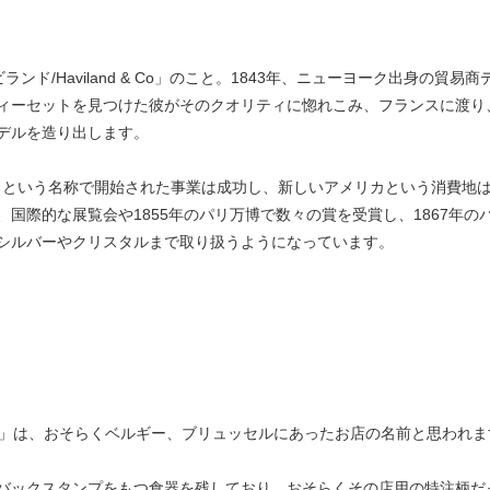
ンド/Haviland & Co」のこと。1843年、ニューヨーク出身の貿
ィーセットを見つけた彼がそのクオリティに惚れこみ、フランスに渡り
デルを造り出します。
＆Company」という名称で開始された事業は成功し、新しいアメリカという
国際的な展覧会や1855年のパリ万博で数々の賞を受賞し、1867年
シルバーやクリスタルまで取り扱うようになっています。
ELLES」は、おそらくベルギー、ブリュッセルにあったお店の名前と思われ
バックスタンプをもつ食器を残しており、おそらくその店用の特注柄だ