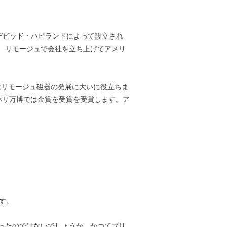
易商デビッド・ハビランドによって設立され
、リモージュで会社を立ち上げてアメリ
消費地はリモージュ磁器の発展に大いに役立ちま
のパリ万博では金賞を受賞を受賞します。ア
ます。
ったのではないでしょうか。かつてブリ