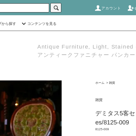
アカウント
プから探す
コンテンツを見る
Antique Furniture, Light, Stained
アンティークファニチャー パンカーダ
ホーム
>
雑貨
雑貨
デミタス5客セット 
es/8125-009
8125-009