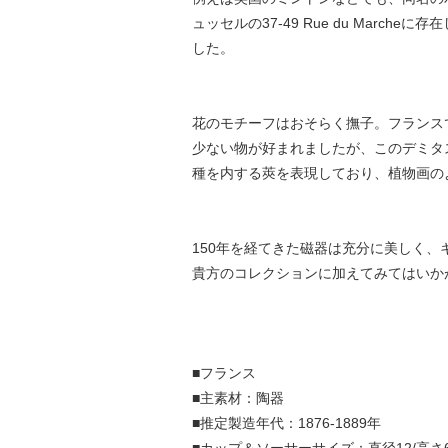
ュッセルの37-49 Rue du Ma
した。
花のモチーフはおそらく撫子。フランス
少ない物が好まれましたが、このデミタ
種を内する莢を表現しており、植物画の
150年を経てきた磁器は充分に美しく、
貴方のコレクションに加えてみてはいか
■フランス
■主素材：陶器
■推定製造年代：1876-1889年
■カップ＆ソーサーサイズ：直径12/高さ6.