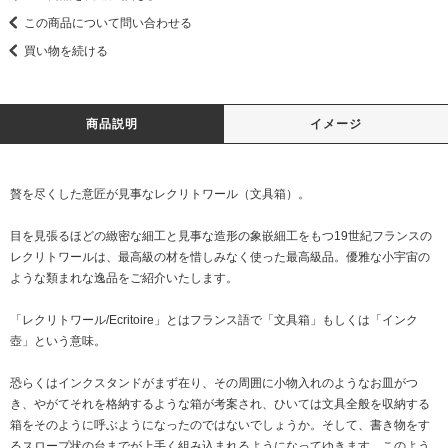
この商品について問い合わせる
買い物を続ける
商品説明
イメージ
贅を尽くした意匠が見事なレクリトワール（文具箱）。
目を見張るほどの緻密な細工と見事な造形の象嵌細工をもつ19世紀フランスの
レクリトワールは、最高級の材を惜しみなく使った最高級品。優雅な小宇宙の
ような類まれな逸品をご紹介いたします。
「レクリトワール/Ecritoire」とはフランス語で「文具箱」もしくは「インク
壺」という意味。
恐らくはインクスタンドがまず在り、その周囲に小物入れのようなお皿がつ
き、やがてそれを格納するような箱が考案され、ひいては文具全般を収納する
箱をそのように呼ぶようになったのではないでしょうか。そして、書き物をす
るスロープ状の台までが上手く組み込まれるようになってゆきます。このよう