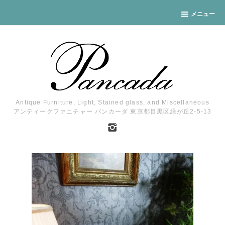
メニュー
Antique Furniture, Light, Stained glass, and Miscellaneous
アンティークファニチャー パンカーダ 東京都目黒区緑が丘2-5-13