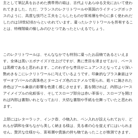
主として筆記具をおさめた携帯用の箱は、古代よりあらゆる文化において使わ
れてきました。ただ、フランスのレクリトワールや英国のライティングボック
スのように、高度な技巧と工夫をこらしたものが富裕層を中心に多く使われだ
したのは18世紀頃からといわれています。凝ったレクリトワールを所有するこ
とは、特権階級の愉しみのひとつであったといえるでしょう。
このレクリトワールは、そんななかでも特別に凝ったお品物であるといえま
す。全体は黒いエボナイズド仕上げですが、奥に杢目を潜ませており、ベース
は黒檀であると思われます。このわずかな杢目がニュアンスとなってより深い
艶めきをこにレクリトワールに与えているようです。印象的なブラス象嵌はマ
ザーオブパールの真珠色とターコイズ色のエナメルで彩られ、処々に施された
赤色はブール象嵌の影響を色濃く感じさせます。蓋を開ければ、内部はバース
アイメイプルの化粧張り、そしてスロープ部分は赤い革張り。スロープを開け
れば内部は書類いれとなっており、大切な書類や手紙を仕舞っていたと思われ
ます。
上部にはレターラック、インク壺、小物入れ、ペン入れが設えられており、ど
れもが調和を保ちながら美しく納まる様は、見る者の心を捉えずにはいられま
せん。贅沢な仕様から、富裕層や貴族の持ち物であったことが推測できます。