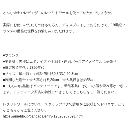
どんな紳士やレディがこのレクリトワールを使っていたのでしょうか。
実際にお使いいただくのはもちろん、ディスプレイしておくだけで、19世紀フ
ランスの優雅な世界をお愉しみいただけます。
■フランス
■主素材：黒檀にエボナイズド仕上げ・内部バーズアイメイプルに革張り
■推定製造年代：1890年代
■サイズ（最小時）：幅34/奥行30.8/高さ20.3cm
■展開した場合：最大高さは約29cm、最大奥行きは約58cm
■こちらのお品物はアンティークです。新品家具にはない小傷や歪み等がござい
ます。アンティーク家具の特性につきましてはこちらをご一読ください。
レクリトワールについて、スタッフブログで詳細をご説明しております。どう
ぞ
こちら
からご覧ください。
https://ameblo.jp/pancada/entry-12520957091.html