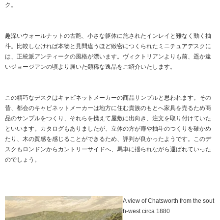
ク。
趣深いウォールナットの古艶、小さな躯体に施されたインレイと難なく動く抽
斗。比較しなければ本物と見間違うほど緻密につくられたミニチュアデスクに
は、正統派アンティークの風格が漂います。ヴィクトリアンよりも前、遥か遠
いジョージアンの頃より届いた類稀な逸品をご紹介いたします。
この精巧なデスクはキャビネットメーカーの商品サンプルと思われます。その
昔、都会のキャビネットメーカーは地方に住む貴族のもとへ家具を売るため商
品のサンプルをつくり、それらを携えて屋敷に出向き、注文を取り付けていた
といいます。カタログもありましたが、立体の方が扉や抽斗のつくりを確かめ
たり、木の質感を感じることができるため、評判が良かったようです。このデ
スクもロンドンからカントリーサイドへ、馬車に揺られながら運ばれていった
のでしょう。
A view of Chatsworth from the sout
h-west circa 1880