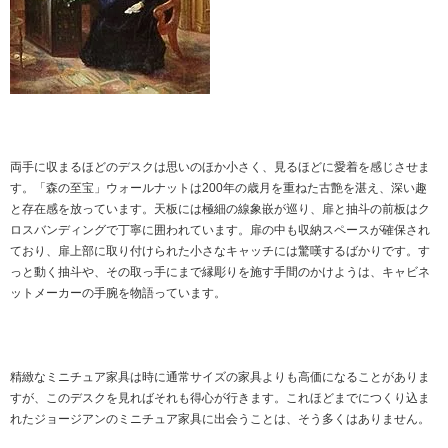
両手に収まるほどのデスクは思いのほか小さく、見るほどに愛着を感じさせま
す。「森の至宝」ウォールナットは200年の歳月を重ねた古艶を湛え、深い趣
と存在感を放っています。天板には極細の線象嵌が巡り、扉と抽斗の前板はク
ロスバンディングで丁寧に囲われています。扉の中も収納スペースが確保され
ており、扉上部に取り付けられた小さなキャッチには驚嘆するばかりです。す
っと動く抽斗や、その取っ手にまで縁彫りを施す手間のかけようは、キャビネ
ットメーカーの手腕を物語っています。
精緻なミニチュア家具は時に通常サイズの家具よりも高価になることがありま
すが、このデスクを見ればそれも得心が行きます。これほどまでにつくり込ま
れたジョージアンのミニチュア家具に出会うことは、そう多くはありません。