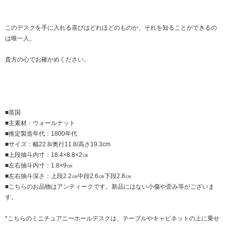
このデスクを手に入れる喜びはどれほどのものか、それを知ることができるの
は唯一人。
貴方の心でお確かめください。
■英国
■主素材：ウォールナット
■推定製造年代：1800年代
■サイズ：幅22.8/奥行11.8/高さ19.3cm
■上段抽斗内寸：18.4×8.8×2㎝
■左右抽斗内寸：1.8×9㎝
■左右抽斗深さ：上段2.2㎝中段2.6㎝下段2.8㎝
■こちらのお品物はアンティークです。新品にはない小傷や歪み等がございま
す。
*こちらのミニチュアニーホールデスクは、テーブルやキャビネットの上に乗せ