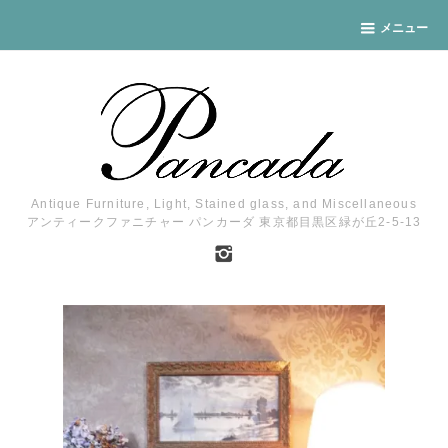
メニュー
Antique Furniture, Light, Stained glass, and Miscellaneous
アンティークファニチャー パンカーダ 東京都目黒区緑が丘2-5-13