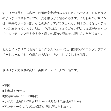
すらりと細長く、末広がりの形は安定感のある美しさ。ベースはくもりガラス
のようなフロストタイプで、光を柔らかく包み込みます。こだわりのデザイン
は、中央のボーダー部。そこのみクリアグラスとなり、切子のようなカッティ
ングが施されています。明かりを灯せば、ちょうどその部分に光源がきますの
で、カッティングがキラキラと輝く効果的な演出をお楽しみいただけます。
どんなインテリアにも良く合うグラスシェードは、玄関やダイニング、プライ
ベートルームでも、心癒される明かりをともしてくれる名脇役。
さりげなく完成度の高い、英国アンティークの一品です。
■英国
■主素材：ガラス
■推定製造年代：1930年代
■サイズ：直径12.6/高さ12.8cm（取り付け口直径約2.8cm）
■アンティークならではの気泡、汚れ等みられます。