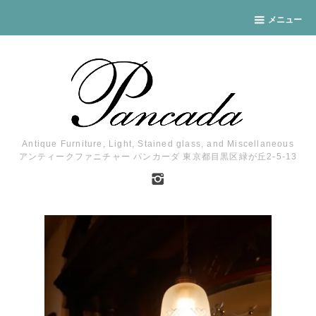
メニュー
Antique Furniture, Light, Stained glass, and Miscellaneous
アンティークファニチャー パンカーダ 東京都目黒区緑が丘2-5-13