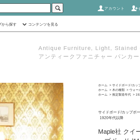
アカウント
プから探す
コンテンツを見る
Antique Furniture, Light, Stained
アンティークファニチャー パンカーダ
ホーム
>
サイドボード/カッ
ホーム
>
木の種類
>
ウォー
ホーム
>
推定製造年代
>
1
サイドボード/カップボ
1920年代以降
Maple社 