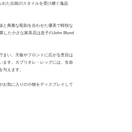
くられた伝統のスタイルを受け継ぐ逸品
線と典雅な彫刻を合わせた優美で軽快な
した小さな家具店は息子のJohn Blund
佇まい。天板やフロントに広がる杢目は
います。カブリオレ・レッグには、生命
を与えます。
やお気に入りの小物をディスプレイして