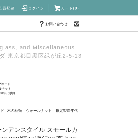
会員登録
ログイン
カート(0)
お問い合わせ
 glass, and Miscellaneous
 東京都目黒区緑が丘2-5-13
プボード
ルナット
920年代以降
ード
木の種類
ウォールナット
推定製造年代
クイーンアンスタイル スモールカ