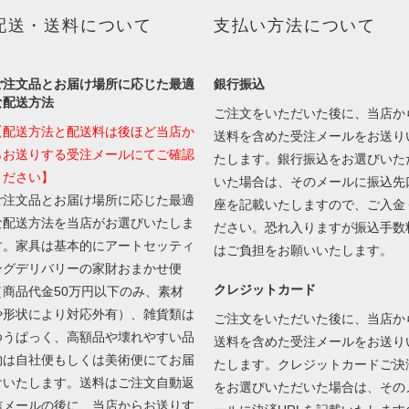
配送・送料について
支払い方法について
ご注文品とお届け場所に応じた最適
銀行振込
な配送方法
ご注文をいただいた後に、当店か
【配送方法と配送料は後ほど当店か
送料を含めた受注メールをお送り
らお送りする受注メールにてご確認
たします。銀行振込をお選びいた
ください】
いた場合は、そのメールに振込先
ご注文品とお届け場所に応じた最適
座を記載いたしますので、ご入金
な配送方法を当店がお選びいたしま
ださい。恐れ入りますが振込手数
す。家具は基本的にアートセッティ
はご負担をお願いいたします。
ングデリバリーの家財おまかせ便
クレジットカード
（商品代金50万円以下のみ、素材
や形状により対応外有）、雑貨類は
ご注文をいただいた後に、当店か
ゆうぱっく、高額品や壊れやすい品
送料を含めた受注メールをお送り
物は自社便もしくは美術便にてお届
たします。クレジットカードご決
けいたします。送料はご注文自動返
をお選びいただいた場合は、その
信メールの後に、当店からお送りす