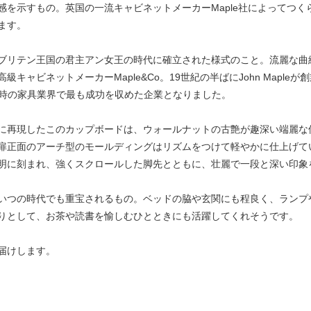
感を示すもの。英国の一流キャビネットメーカーMaple社によってつ
ます。
ブリテン王国の君主アン女王の時代に確立された様式のこと。流麗な曲
ャビネットメーカーMaple&Co。19世紀の半ばにJohn Mapleが創業
げ、当時の家具業界で最も成功を収めた企業となりました。
に再現したこのカップボードは、ウォールナットの古艶が趣深い端麗な
扉正面のアーチ型のモールディングはリズムをつけて軽やかに仕上げて
明に刻まれ、強くスクロールした脚先とともに、壮麗で一段と深い印象
いつの時代でも重宝されるもの。ベッドの脇や玄関にも程良く、ランプ
りとして、お茶や読書を愉しむひとときにも活躍してくれそうです。
届けします。