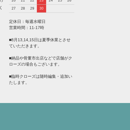
の
20
21
22
23
24
25
26
く
27
28
29
30
定休日：毎週水曜日
営業時間：11-17時
■8月13,14,15日は夏季休業とさせ
ていただきます。
■納品や骨董市出店などで店舗がク
ローズの場合もございます。
■臨時クローズは随時編集・追加い
たします。