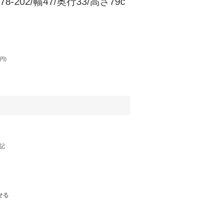
8-202/幅47/奥行33/高さ79c
0円)
記
せる