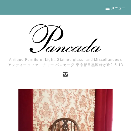
メニュー
Antique Furniture, Light, Stained glass, and Miscellaneous
アンティークファニチャー パンカーダ 東京都目黒区緑が丘2-5-13