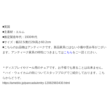
■英国
■主素材：エルム
■推定製造年代：1930年代
■サイズ：幅32.5/奥行29/高さ60.2cm
■こちらのお品物はアンティークです。新品家具にはない小傷や歪み等がござい
ます。アンティーク家具の特性につきましては
こちら
をご一読ください。
＊ディスプレイやドール用のチェアです。お子様でも座ることは出来ません。
＊ハイ・ウェイカムの街についてスタッフブログでご紹介しております。こち
らからどうぞ。
https://ameblo.jp/pancada/entry-12082983430.html