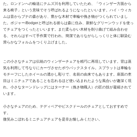
た。ロンドンへの輸送にテムズ川を利用していたため、「ウィンザー方面から
来る椅子」という意味でそう呼ばれるようになったといいます。ハイ・ウィカ
ムは昔からブナの森があり、豊かな木材で車輪や挽き物がつくられていまし
た。ボジャー/Bodgerと呼ばれる彼らは森に住み、新鮮なグリーンウッドを使っ
てチェアをつくったといいます。まだ柔らかい木材を削り曲げて組み合わせ
る、それらはすべて手作業で行われ、簡潔でありながらしっくりと体に馴染む
滑らかなフォルムをつくり上げました。
この小さなチェアは伝統のウィンザーチェアを精巧に再現しています。背は蒸
気を利用して弓なりにカーヴさせたボウバックスタイル。スプラットは車輪を
モチーフにしたホイールの透かし彫りで、名前の由来でもあります。座面の杢
目はミニチュアであることを忘れるほど使い込まれたような風合いが趣深く現
れ、小さなターンドレッグにはターナー（挽き物職人）の匠の技が凝縮されて
います。
小さなチェアのため、テディベアやビスクドールのチェアとしておすすめで
す。
微笑みこぼれるミニチュアチェアを是非お愉しみください。