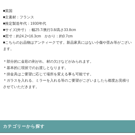
■英国
■主素材：フランス
■推定製造年代：1930年代
■サイズ(外寸）：幅25.7/奥行3.8/高さ33.8cm
■窓寸：約24.2×16.3cm かかり：約0.7cm
■こちらのお品物はアンティークです。新品家具にはない小傷や歪み等がござい
ます。
＊部分的に金彩の剥がれ、材の欠けなどがみられます。
＊基本的に現状でのお渡しとなります。
＊掛金具はご要望に応じて場所を変える事も可能です。
＊ガラスを入れる、ミラーを入れる等のご要望がございましたら都度お見積り
させていただきます。
カテゴリーから探す