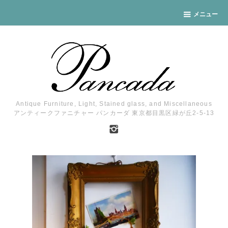
メニュー
Antique Furniture, Light, Stained glass, and Miscellaneous
アンティークファニチャー パンカーダ 東京都目黒区緑が丘2-5-13