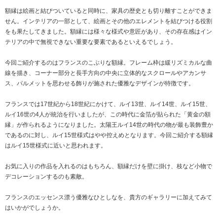
額縁は絵画と結びついていると同時に、家具の歴史とも切り離すことができま
せん。インテリアの一部として、絵画とその他のエレメントを結びつける役割
をも果たしてきました。額縁には様々な様式や意匠があり、その存在感はイン
テリアの中で無視できない重要な要素であるといえるでしょう。
今回ご紹介するのはフランスのこぶりな額縁。フレーム枠は緩リズミカルな曲
線を描き、コーナー部分と長手方向の中央に立体的なスクロールやアカンサ
ス、パルメットを思わせる飾りが施された優雅なデザインが特徴です。
フランスでは17世紀から18世紀にかけて、ルイ13世、ルイ14世、ルイ15世、
ルイ16世の4人が統治を行いましたが、この時代に金箔が貼られた「黄金の額
縁」が作られるようになりました。太陽王ルイ14世の時代の物が最も装飾豊か
であるのに対し、ルイ15世様式はやや控えめとなります。今回ご紹介する額縁
はルイ15世様式に近いと思われます。
お気に入りの作品を入れるのはもちろん、額縁だけを壁に掛け、枝など小物で
デコレーションするのも素敵。
フランスのエッセンス漂う優雅なひとしなを、貴方のギャラリーに加えてみて
はいかがでしょうか。