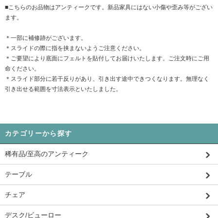
■こちらのお品物はアンティークです。新品家具にはない小傷や歪み等がござい
ます。
＊一部に補修跡がございます。
＊スライドの際に指を挟まないようご注意ください。
＊ご要望により底面にフェルトを貼付してお届けいたします。ご注文時にご用
命ください。
＊スライド部分に若干反りがあり、引き出す途中できつくなります。無理なく
引き出せる範囲を寸法表示といたしました。
カテゴリーから探す
稀有品/至高のアンティーク
テーブル
チェア
デスク/ビューロー