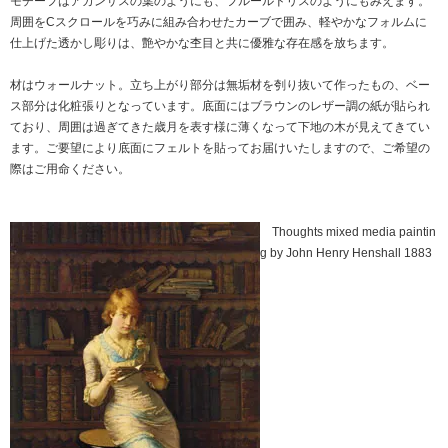
モチーフはアカンサスの葉のようにも、フルールドリスのようにもみえます。
周囲をCスクロールを巧みに組み合わせたカーブで囲み、軽やかなフォルムに
仕上げた透かし彫りは、艶やかな杢目と共に優雅な存在感を放ちます。
材はウォールナット。立ち上がり部分は無垢材を刳り抜いて作ったもの、ベー
ス部分は化粧張りとなっています。底面にはブラウンのレザー調の紙が貼られ
ており、周囲は過ぎてきた歳月を表す様に薄くなって下地の木が見えてきてい
ます。ご要望により底面にフェルトを貼ってお届けいたしますので、ご希望の
際はご用命ください。
Thoughts mixed media paintin
g by John Henry Henshall 1883