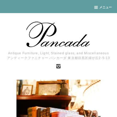
メニュー
Antique Furniture, Light, Stained glass, and Miscellaneous
アンティークファニチャー パンカーダ 東京都目黒区緑が丘2-5-13