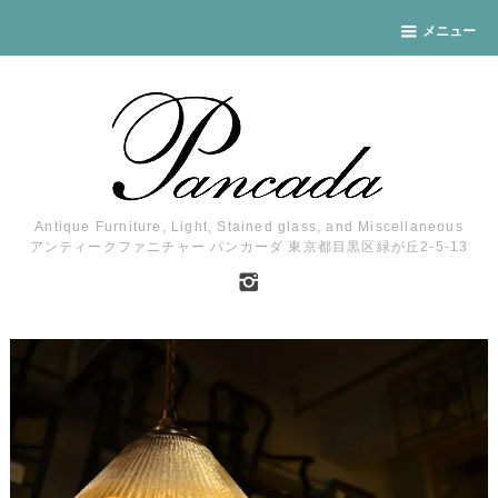
メニュー
Antique Furniture, Light, Stained glass, and Miscellaneous
アンティークファニチャー パンカーダ 東京都目黒区緑が丘2-5-13