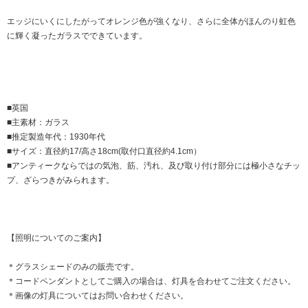
エッジにいくにしたがってオレンジ色が強くなり、さらに全体がほんのり虹色
に輝く凝ったガラスでできています。
■英国
■主素材：ガラス
■推定製造年代：1930年代
■サイズ：直径約17/高さ18cm(取付口直径約4.1cm）
■アンティークならではの気泡、筋、汚れ、及び取り付け部分には極小さなチッ
プ、ざらつきがみられます。
【照明についてのご案内】
＊グラスシェードのみの販売です。
＊コードペンダントとしてご購入の場合は、灯具を合わせてご注文ください。
＊画像の灯具についてはお問い合わせください。