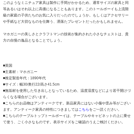
このようなミニチュア家具は製作に手間がかかるため、通常サイズの家具と同
等あるいはそれ以上に高価になることもあります。このトールボーイも上流階
級の家庭の子供たちのお気に入りだったのでしょうか。もしくはアクセサリー
や手紙など大切なものを仕舞う、洒落たプレゼントだったかもしれません。
マホガニーの美しさとクラフトマンの技術が集約された小さなチェストは、貴
方の自慢の逸品となることでしょう。
■英国
■主素材：マホガニー
■推定製造年代：1890年代
■サイズ：幅30/奥行22/高さ41.5cm
■無垢材を使用した引き出しとなっているため、温度湿度などにより若干開けづ
らくなる場合がございます。
■こちらのお品物はアンティークです。新品家具にはない小傷や歪み等がござい
ます。アンティーク家具の特性につきましては
こちら
をご一読ください。
■こちらのテーブルトップトールボーイは、テーブルやキャビネットの上に乗せ
て使う、ごく小さなものです。表示サイズをご確認のうえご検討ください。