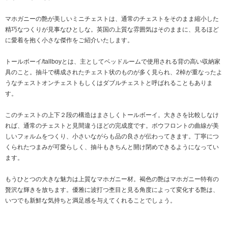
マホガニーの艶が美しいミニチェストは、通常のチェストをそのまま縮小した
精巧なつくりが見事なひとしな。英国の上質な雰囲気はそのままに、見るほど
に愛着を抱く小さな傑作をご紹介いたします。
トールボーイ/tallboyとは、主としてベッドルームで使用される背の高い収納家
具のこと。抽斗で構成されたチェスト状のものが多く見られ、2棹が重なったよ
うなチェストオンチェストもしくはダブルチェストと呼ばれることもありま
す。
このチェストの上下２段の構造はまさしくトールボーイ。大きさを比較しなけ
れば、通常のチェストと見間違うほどの完成度です。ボウフロントの曲線が美
しいフォルムをつくり、小さいながらも品の良さが伝わってきます。丁寧につ
くられたつまみが可愛らしく、抽斗もきちんと開け閉めできるようになってい
ます。
もうひとつの大きな魅力は上質なマホガニー材。褐色の艶はマホガニー特有の
贅沢な輝きを放ちます。優雅に波打つ杢目と見る角度によって変化する艶は、
いつでも新鮮な気持ちと満足感を与えてくれることでしょう。