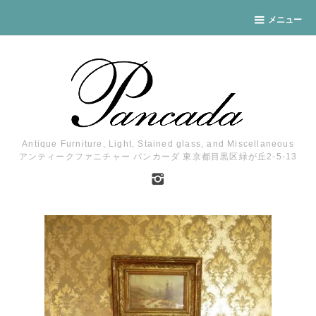
メニュー
Antique Furniture, Light, Stained glass, and Miscellaneous
アンティークファニチャー パンカーダ 東京都目黒区緑が丘2-5-13