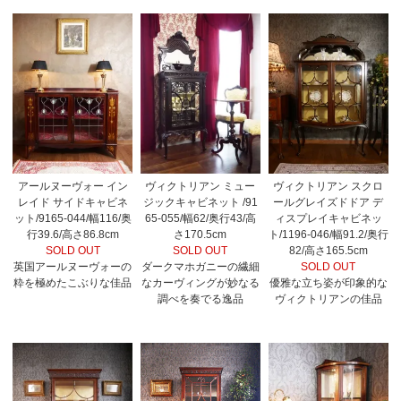
アールヌーヴォー イン
ヴィクトリアン ミュー
ヴィクトリアン スクロ
レイド サイドキャビネ
ジックキャビネット /91
ールグレイズドドア デ
ット/9165-044/幅116/奥
65-055/幅62/奥行43/高
ィスプレイキャビネッ
行39.6/高さ86.8cm
さ170.5cm
ト/1196-046/幅91.2/奥行
SOLD OUT
SOLD OUT
82/高さ165.5cm
英国アールヌーヴォーの
ダークマホガニーの繊細
SOLD OUT
粋を極めたこぶりな佳品
なカーヴィングが妙なる
優雅な立ち姿が印象的な
調べを奏でる逸品
ヴィクトリアンの佳品