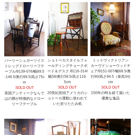
ショトーカスタイルフォ
ミッドヴィクトリアン
バーリーシュガーツイス
ールディングチョークボ
カーヴドショーウッドチ
トレッグドローリーフテ
ード＆デスク /8116-314/
ェア/9151-007/幅68.5/奥
ーブル/9139-076/幅89.5
幅58/奥行58.5/高さ116.
行90/高さ94.5（座高34)
-146.5/奥行89.5/高さ75c
5cm
cm
m
SOLD OUT
SOLD OUT
SOLD OUT
20世紀初頭アメリカのシ
150年の時を経て届いた
英国アンティークならで
ョトーカ運動に使われて
優雅な逸品
はの脚が特徴的なドロー
いた折りたたみ机
リーフテーブル