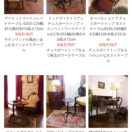
マーケットリーインレイ
ミッドヴィクトリアン
オーバルシェイプ チェ
ドテーブル /1010-115/幅
チェスボードトップ ト
スボードトップ ネスト
83.5/奥行83.5/高さ73cm
ランペットワークテーブ
テーブル/9165-036/幅5
SOLD OUT
ル/1178-031/幅43/奥行4
8.5/奥行39.8/高さ53.5c
サテンウッドの風合いあ
3/高さ71cm
m
ふれるインレイドテーブ
SOLD OUT
SOLD OUT
ル
チェスボードトップをも
チェスボードトップをも
つ珠玉のワークテーブル
つ小ぶりなネストテーブ
ル
ツインペデスタル パイ
ラウンドトップスモール
Maple社カールトンハウ