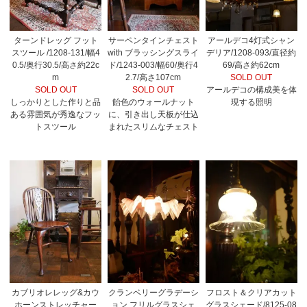
ターンドレッグ フット
サーペンタインチェスト
アールデコ4灯式シャン
スツール /1208-131/幅4
with ブラッシングスライ
デリア/1208-093/直径約
0.5/奥行30.5/高さ約22c
ド/1243-003/幅60/奥行4
69/高さ約62cm
m
2.7/高さ107cm
SOLD OUT
SOLD OUT
SOLD OUT
アールデコの構成美を体
しっかりとした作りと品
飴色のウォールナット
現する照明
ある雰囲気が秀逸なフッ
に、引き出し天板が仕込
トスツール
まれたスリムなチェスト
カブリオレレッグ&カウ
クランベリーグラデーシ
フロスト＆クリアカット
ホーンストレッチャー
ョン フリルグラスシェ
グラスシェード/8125-08