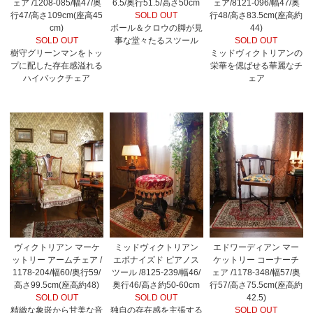
ェア /1208-085/幅47/奥
6.5/奥行51.5/高さ50cm
ェア/8121-096/幅47/奥
行47/高さ109cm(座高45
SOLD OUT
行48/高さ83.5cm(座高約
cm)
ボール＆クロウの脚が見
44)
SOLD OUT
事な堂々たるスツール
SOLD OUT
樹守グリーンマンをトッ
ミッドヴィクトリアンの
プに配した存在感溢れる
栄華を偲ばせる華麗なチ
ハイバックチェア
ェア
ヴィクトリアン マーケ
ミッドヴィクトリアン
エドワーディアン マー
ットリー アームチェア /
エボナイズド ピアノス
ケットリー コーナーチ
1178-204/幅60/奥行59/
ツール /8125-239/幅46/
ェア /1178-348/幅57/奥
高さ99.5cm(座高約48)
奥行46/高さ約50-60cm
行57/高さ75.5cm(座高約
SOLD OUT
SOLD OUT
42.5)
精緻な象嵌から甘美な音
独自の存在感を主張する
SOLD OUT