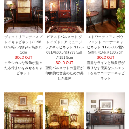
ヴィクトリアンディスプ
ピアスドパルメット グ
エドワーディアン ボウ
レイキャビネット/1196-
レイズドドア ミュージ
フロント コーナーキャ
009/幅76/奥行42/高さ15
ックキャビネット /1178-
ビネット /1178-036/幅5
1cm
081/幅60.5/奥行33.5/高
5/奥行41/高さ130.7cm
SOLD OUT
さ151.5cm
SOLD OUT
クラシカルな装飾が堂々
SOLD OUT
流麗なラインと線象嵌が
たる佇まいをみせるキャ
聖樹パルメットの意匠が
織りなす優美なシルエッ
ビネット
印象的な音楽のための美
トをもつコーナーキャビ
しき躯体
ネット