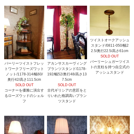
ツイストオークアッシュ
スタンド/0811-050/幅2
2.5/奥行22.5/高さ61cm
SOLD OUT
バーリーシュガーツイス
バーリーツイストフレッ
アカンサスカーヴィング
トの支柱を持つ自立式の
トワークフリーズワット
プランツスタンド/1178-
アッシュスタンド
ノット/1178-314/幅60/
192/幅52/奥行48/高さ13
奥行42/高さ111.5cm
7.5cm
SOLD OUT
SOLD OUT
コーナーを優雅に演出す
古代ギリシアの意匠をと
るローズウッドのシェル
りいれた格調高いプラン
フ
ツスタンド