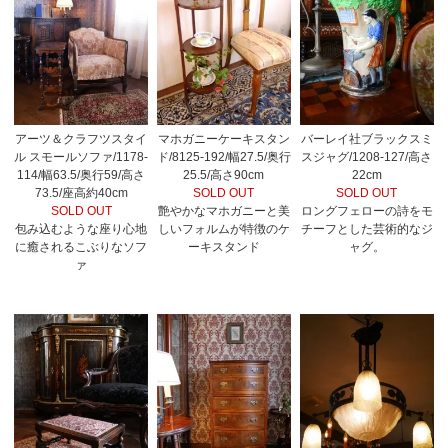
アーツ＆クラフツスタイ
マホガニーケーキスタン
バーレイ社ブラックスミ
ル スモールソファ/1178-
ド/8125-192/幅27.5/奥行
スジャグ/1208-127/高さ
114/幅63.5/奥行59/高さ
25.5/高さ90cm
22cm
73.5/座高約40cm
SOLD OUT
SOLD OUT
SOLD OUT
艶やかなマホガニーと美
ロングフェローの詩をモ
包み込むような座り心地
しいフォルムが特徴のケ
チーフとした芸術的なジ
に癒されるこぶりなソフ
ーキスタンド
ャグ。
ァ