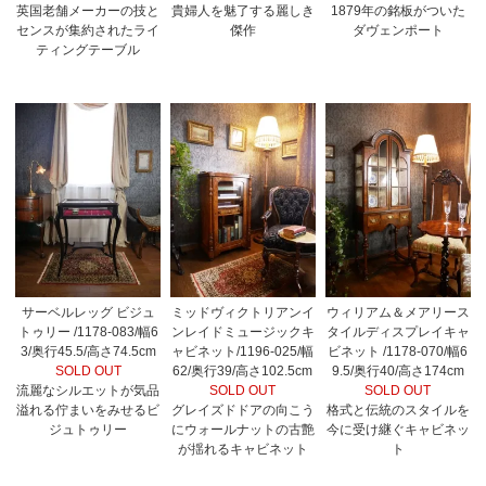
英国老舗メーカーの技と
貴婦人を魅了する麗しき
1879年の銘板がついた
センスが集約されたライ
傑作
ダヴェンポート
ティングテーブル
サーベルレッグ ビジュ
ミッドヴィクトリアンイ
ウィリアム＆メアリース
トゥリー /1178-083/幅6
ンレイドミュージックキ
タイルディスプレイキャ
3/奥行45.5/高さ74.5cm
ャビネット/1196-025/幅
ビネット /1178-070/幅6
SOLD OUT
62/奥行39/高さ102.5cm
9.5/奥行40/高さ174cm
流麗なシルエットが気品
SOLD OUT
SOLD OUT
溢れる佇まいをみせるビ
グレイズドドアの向こう
格式と伝統のスタイルを
ジュトゥリー
にウォールナットの古艶
今に受け継ぐキャビネッ
が揺れるキャビネット
ト