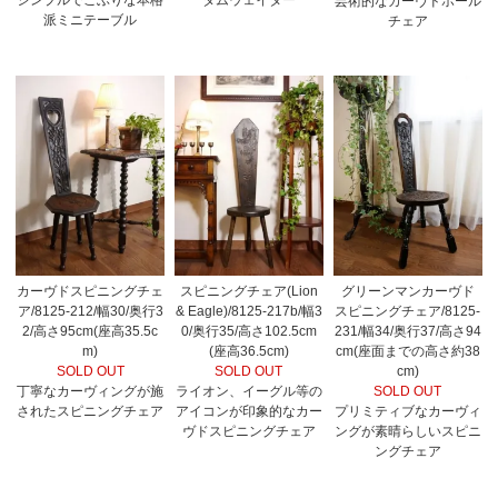
芸術的なカーヴドホール
派ミニテーブル
チェア
カーヴドスピニングチェ
スピニングチェア(Lion
グリーンマンカーヴド
ア/8125-212/幅30/奥行3
& Eagle)/8125-217b/幅3
スピニングチェア/8125-
2/高さ95cm(座高35.5c
0/奥行35/高さ102.5cm
231/幅34/奥行37/高さ94
m)
(座高36.5cm)
cm(座面までの高さ約38
SOLD OUT
SOLD OUT
cm)
丁寧なカーヴィングが施
ライオン、イーグル等の
SOLD OUT
されたスピニングチェア
アイコンが印象的なカー
プリミティブなカーヴィ
ヴドスピニングチェア
ングが素晴らしいスピニ
ングチェア