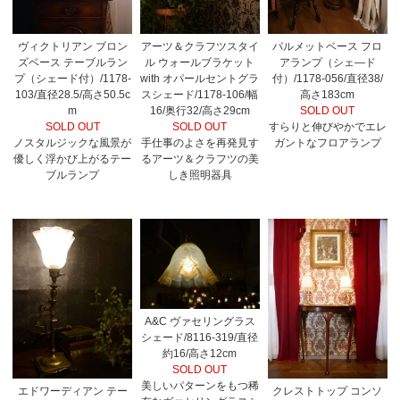
ヴィクトリアン ブロン
アーツ＆クラフツスタイ
パルメットベース フロ
ズベース テーブルラン
ル ウォールブラケット
アランプ（シェ―ド
プ（シェード付）/1178-
with オパールセントグラ
付）/1178-056/直径38/
103/直径28.5/高さ50.5c
スシェード/1178-106/幅
高さ183cm
m
16/奥行32/高さ29cm
SOLD OUT
SOLD OUT
SOLD OUT
すらりと伸びやかでエレ
ノスタルジックな風景が
手仕事のよさを再発見す
ガントなフロアランプ
優しく浮かび上がるテー
るアーツ＆クラフツの美
ブルランプ
しき照明器具
A&C ヴァセリングラス
シェード/8116-319/直径
約16/高さ12cm
SOLD OUT
美しいパターンをもつ稀
エドワーディアン テー
クレストトップ コンソ