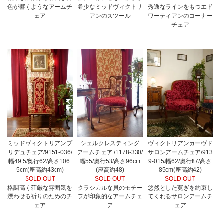
色が響くようなアームチ
希少なミッドヴィクトリ
秀逸なラインをもつエド
ェア
アンのスツール
ワーディアンのコーナー
チェア
ミッドヴィクトリアンプ
シェルクレスティング
ヴィクトリアンカーヴド
リデュチェア/9151-036/
アームチェア /1178-330/
サロンアームチェア/913
幅49.5/奥行62/高さ106.
幅55/奥行53/高さ96cm
9-015/幅62/奥行87/高さ
5cm(座高約43cm)
(座高約48)
85cm(座高約42)
SOLD OUT
SOLD OUT
SOLD OUT
格調高く荘厳な雰囲気を
クラシカルな貝のモチー
悠然とした寛ぎを約束し
漂わせる祈りのためのチ
フが印象的なアームチェ
てくれるサロンアームチ
ェア
ア
ェア