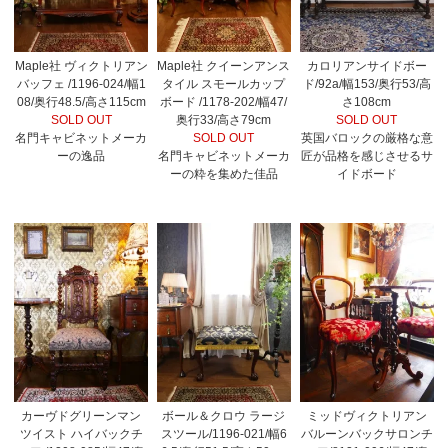
Maple社 ヴィクトリアン
Maple社 クイーンアンス
カロリアンサイドボー
バッフェ /1196-024/幅1
タイル スモールカップ
ド/92a/幅153/奥行53/高
08/奥行48.5/高さ115cm
ボード /1178-202/幅47/
さ108cm
SOLD OUT
奥行33/高さ79cm
SOLD OUT
名門キャビネットメーカ
SOLD OUT
英国バロックの厳格な意
ーの逸品
名門キャビネットメーカ
匠が品格を感じさせるサ
ーの粋を集めた佳品
イドボード
カーヴドグリーンマン
ボール＆クロウ ラージ
ミッドヴィクトリアン
ツイスト ハイバックチ
スツール/1196-021/幅6
バルーンバックサロンチ