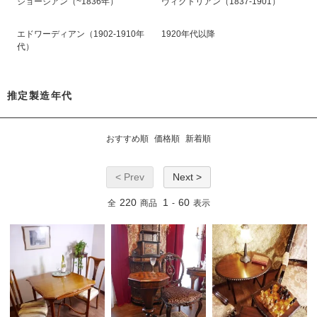
ジョージアン（~1836年）
ヴィクトリアン（1837-1901）
エドワーディアン（1902-1910年
1920年代以降
代）
推定製造年代
おすすめ順
価格順
新着順
< Prev
Next >
220
1
60
全
商品
-
表示