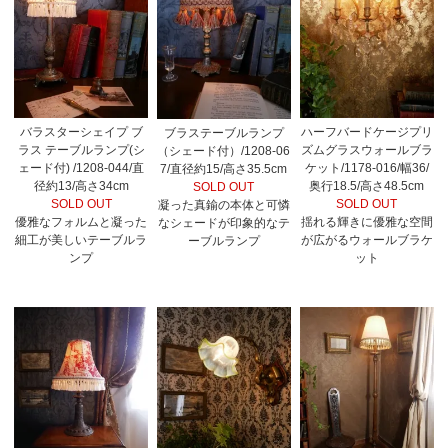
バラスターシェイプ ブ
ハーフバードケージプリ
ブラステーブルランプ
ラス テーブルランプ(シ
ズムグラスウォールブラ
（シェード付）/1208-06
ェード付) /1208-044/直
ケット/1178-016/幅36/
7/直径約15/高さ35.5cm
径約13/高さ34cm
奥行18.5/高さ48.5cm
SOLD OUT
SOLD OUT
SOLD OUT
凝った真鍮の本体と可憐
優雅なフォルムと凝った
揺れる輝きに優雅な空間
なシェードが印象的なテ
細工が美しいテーブルラ
が広がるウォールブラケ
ーブルランプ
ンプ
ット