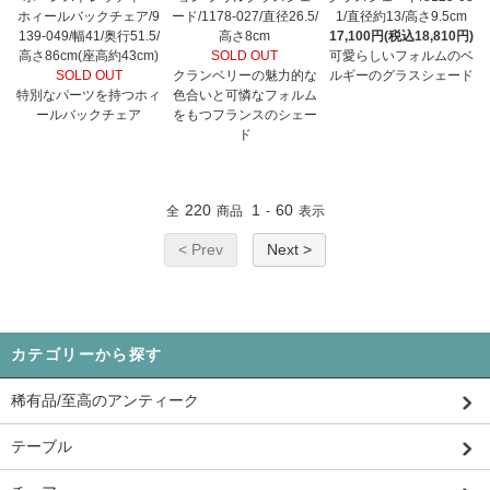
ホィールバックチェア/9
ード/1178-027/直径26.5/
1/直径約13/高さ9.5cm
139-049/幅41/奥行51.5/
高さ8cm
17,100円(税込18,810円)
高さ86cm(座高約43cm)
SOLD OUT
可愛らしいフォルムのベ
SOLD OUT
クランベリーの魅力的な
ルギーのグラスシェード
特別なパーツを持つホィ
色合いと可憐なフォルム
ールバックチェア
をもつフランスのシェー
ド
220
1
60
全
商品
-
表示
< Prev
Next >
カテゴリーから探す
稀有品/至高のアンティーク
テーブル