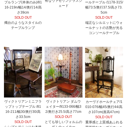
有なヴァセリングラスシ
ブルランプ(本体のみ)/81
ールテーブル /1178-315/
ェード
16-219n/幅14/奥行14/高
幅73.5/奥行37.5/高さ73.
さ39cm
5cm
SOLD OUT
SOLD OUT
燭台のようなスタイルの
端正なシルエットにウォ
テーブルランプ
ールナットの古艶が光る
コンソールテーブル
ヴィクトリアンミニフラ
ヴィクトリアン ダムウ
カーヴドホールチェア/1
ップトップテーブル /81
ェイター/9133-066/幅3
010-076/幅45/奥行44/高
16-211/幅30/奥行30/高
2/奥行き25.5/高さ77cm
さ107cm(座高47cm)
さ33.5cm
SOLD OUT
SOLD OUT
SOLD OUT
とても珍しいフォルムの
重厚感と上質感あふれる
シンプルでこぶりな本格
ダムウェイター