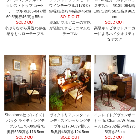
クレストトップ コーヒ
ワインテーブル/1178-07
スデスク /9139-064/幅
ーテーブル /9165-047/幅
9/幅33/奥行44/高さ46cm
109.5/奥行58.5/高さ96.5
60.5/奥行46/高さ55cm
SOLD OUT
cm
SOLD OUT
奥深いマホガニーの古艶
SOLD OUT
小ぶりながら秀逸な存在
が堪能できるミニマムな
高級キャビネットメーカ
感をもつローテーブル
テーブル
ーによるハイクオリティ
なデスク
Shoolbred社 グレイズド
ヴィクトリアンスタイル
インレイドダヴェンポー
バック ライティングテ
レディスドレッシングテ
ト～ To Charles W. More
ーブル /1178-099/幅78/
ーブル /1178-039/幅86.
～ /8125-232/幅54/奥行5
奥行535/高さ116.5cm
5/奥行46/高さ124.5cm
5/高さ86cm
SOLD OUT
SOLD OUT
SOLD OUT