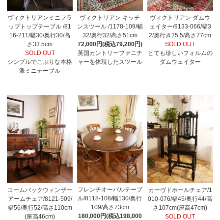
ヴィクトリアンミニフラ
ヴィクトリアン キッチ
ヴィクトリアン ダムウ
ップトップテーブル /81
ンスツール /1178-109/幅
ェイター/9133-066/幅3
16-211/幅30/奥行30/高
32/奥行32/高さ51cm
2/奥行き25.5/高さ77cm
さ33.5cm
72,000円(税込79,200円)
SOLD OUT
SOLD OUT
英国カントリーファニチ
とても珍しいフォルムの
シンプルでこぶりな本格
ャーを体現したスツール
ダムウェイター
派ミニテーブル
フレンチオーバルテーブ
コームバックウィンザー
カーヴドホールチェア/1
ル/8118-108/幅130/奥行
アームチェア/8121-509/
010-076/幅45/奥行44/高
109/高さ73cm
幅56/奥行52/高さ110cm
さ107cm(座高47cm)
180,000円(税込198,000
(座高46cm)
SOLD OUT