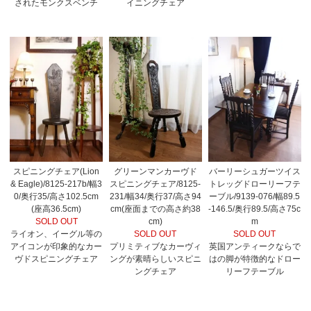
されたモンクスベンチ
イニングチェア
スピニングチェア(Lion
グリーンマンカーヴド
バーリーシュガーツイス
& Eagle)/8125-217b/幅3
スピニングチェア/8125-
トレッグドローリーフテ
0/奥行35/高さ102.5cm
231/幅34/奥行37/高さ94
ーブル/9139-076/幅89.5
(座高36.5cm)
cm(座面までの高さ約38
-146.5/奥行89.5/高さ75c
SOLD OUT
cm)
m
ライオン、イーグル等の
SOLD OUT
SOLD OUT
アイコンが印象的なカー
プリミティブなカーヴィ
英国アンティークならで
ヴドスピニングチェア
ングが素晴らしいスピニ
はの脚が特徴的なドロー
ングチェア
リーフテーブル