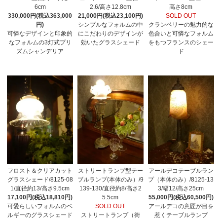
6cm
2.6/高さ12.8cm
高さ8cm
330,000円(税込363,000
21,000円(税込23,100円)
SOLD OUT
円)
シンプルなフォルムの中
クランベリーの魅力的な
可憐なデザインと印象的
にこだわりのデザインが
色合いと可憐なフォルム
なフォルムの3灯式プリ
効いたグラスシェード
をもつフランスのシェー
ズムシャンデリア
ド
フロスト＆クリアカット
ストリートランプ型テー
アールデコテーブルラン
グラスシェード/8125-08
ブルランプ(本体のみ）/9
プ（本体のみ）/8125-13
1/直径約13/高さ9.5cm
139-130/直径約8/高さ2
3/幅12/高さ25cm
17,100円(税込18,810円)
5.5cm
55,000円(税込60,500円)
可愛らしいフォルムのベ
SOLD OUT
アールデコの意匠が目を
ルギーのグラスシェード
ストリートランプ（街
惹くテーブルランプ