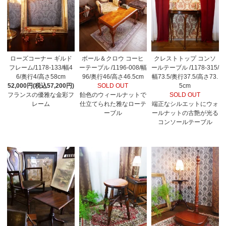
ローズコーナー ギルド
ボール＆クロウ コーヒ
クレストトップ コンソ
フレーム/1178-133/幅4
ーテーブル /1196-008/幅
ールテーブル /1178-315/
6/奥行4/高さ58cm
96/奥行46/高さ46.5cm
幅73.5/奥行37.5/高さ73.
52,000円(税込57,200円)
SOLD OUT
5cm
フランスの優雅な金彩フ
飴色のウィールナットで
SOLD OUT
レーム
仕立てられた雅なローテ
端正なシルエットにウォ
ーブル
ールナットの古艶が光る
コンソールテーブル