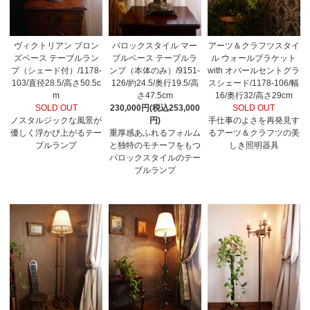
ヴィクトリアン ブロン
バロックスタイル マー
アーツ＆クラフツスタイ
ズベース テーブルラン
ブルベース テーブルラ
ル ウォールブラケット
プ（シェード付）/1178-
ンプ（本体のみ）/9151-
with オパールセントグラ
103/直径28.5/高さ50.5c
126/約24.5/奥行19.5/高
スシェード/1178-106/幅
m
さ47.5cm
16/奥行32/高さ29cm
SOLD OUT
230,000円(税込253,000
SOLD OUT
ノスタルジックな風景が
円)
手仕事のよさを再発見す
優しく浮かび上がるテー
重厚感あふれるフォルム
るアーツ＆クラフツの美
ブルランプ
と独特のモチーフをもつ
しき照明器具
バロックスタイルのテー
ブルランプ