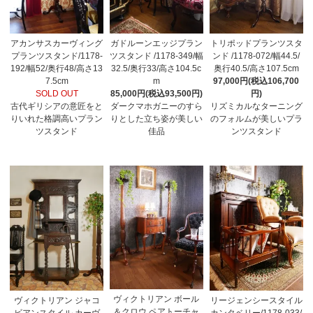
アカンサスカーヴィング
ガドルーンエッジプラン
トリポッドプランツスタ
プランツスタンド/1178-
ツスタンド /1178-349/幅
ンド /1178-072/幅44.5/
192/幅52/奥行48/高さ13
32.5/奥行33/高さ104.5c
奥行40.5/高さ107.5cm
7.5cm
m
97,000円(税込106,700
SOLD OUT
85,000円(税込93,500円)
円)
古代ギリシアの意匠をと
ダークマホガニーのすら
リズミカルなターニング
りいれた格調高いプラン
りとした立ち姿が美しい
のフォルムが美しいプラ
ツスタンド
佳品
ンツスタンド
ヴィクトリアン ボール
ヴィクトリアン ジャコ
リージェンシースタイル
＆クロウ ペアトーチャ
ビアンスタイル カーヴ
カンタベリー/1178-033/