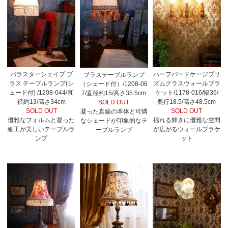
バラスターシェイプ ブ
ハーフバードケージプリ
ブラステーブルランプ
ラス テーブルランプ(シ
ズムグラスウォールブラ
（シェード付）/1208-06
ェード付) /1208-044/直
ケット/1178-016/幅36/
7/直径約15/高さ35.5cm
径約13/高さ34cm
奥行18.5/高さ48.5cm
SOLD OUT
SOLD OUT
SOLD OUT
凝った真鍮の本体と可憐
優雅なフォルムと凝った
揺れる輝きに優雅な空間
なシェードが印象的なテ
細工が美しいテーブルラ
が広がるウォールブラケ
ーブルランプ
ンプ
ット