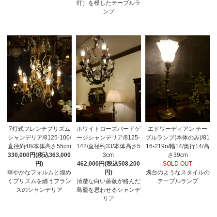
灯）を模したテーブルラ
ンプ
7灯式フレンチプリズム
ホワイトローズバードゲ
エドワーディアン テー
シャンデリア/8125-100/
ージシャンデリア/8125-
ブルランプ(本体のみ)/81
直径約48/本体高さ55cm
142/直径約33/本体高さ5
16-219n/幅14/奥行14/高
330,000円(税込363,000
3cm
さ39cm
円)
462,000円(税込508,200
SOLD OUT
華やかなフォルムと煌め
円)
燭台のようなスタイルの
くプリズムを纏うフラン
清楚な白い薔薇が絡んだ
テーブルランプ
スのシャンデリア
鳥籠を思わせるシャンデ
リア