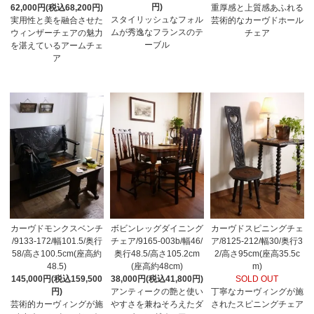
円)
62,000円(税込68,200円)
重厚感と上質感あふれる
スタイリッシュなフォル
実用性と美を融合させた
芸術的なカーヴドホール
ムが秀逸なフランスのテ
ウィンザーチェアの魅力
チェア
ーブル
を湛えているアームチェ
ア
カーヴドモンクスベンチ
ボビンレッグダイニング
カーヴドスピニングチェ
/9133-172/幅101.5/奥行
チェア/9165-003b/幅46/
ア/8125-212/幅30/奥行3
58/高さ100.5cm(座高約
奥行48.5/高さ105.2cm
2/高さ95cm(座高35.5c
48.5)
(座高約48cm)
m)
145,000円(税込159,500
38,000円(税込41,800円)
SOLD OUT
円)
アンティークの艶と使い
丁寧なカーヴィングが施
芸術的カーヴィングが施
やすさを兼ねそろえたダ
されたスピニングチェア