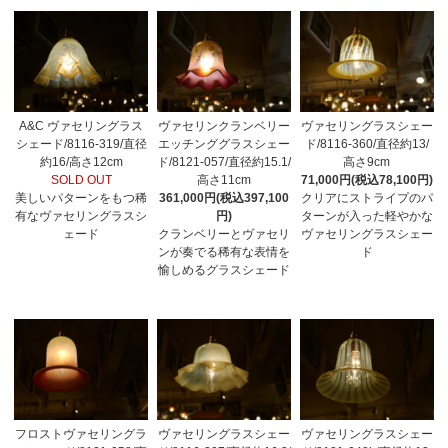
A&C ヴァセリングラス
ヴァセリンクランベリー
ヴァセリングラスシェー
シェード/8116-319/直径
エッチンググラスシェー
ド/8116-360/直径約13/
約16/高さ12cm
ド/8121-057/直径約15.1/
高さ9cm
SOLD OUT
高さ11cm
71,000円(税込78,100円)
美しいパターンをもつ稀
361,000円(税込397,100
クリアにストライプのパ
有なヴァセリングラスシ
円)
ターンが入った軽やかな
ェード
クランベリーとヴァセリ
ヴァセリングラスシェー
ンが奏でる稀有な表情を
ド
愉しめるグラスシェード
フロストヴァセリングラ
ヴァセリングラスシェー
ヴァセリングラスシェー