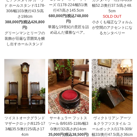
ーズ /1178-224/幅51/奥
ド ホールスタンド/1178-
幅52.2/奥行37.5/高さ48.
行47/高さ145.5cm
308/幅103/奥行43.5/高
5cm
680,000円(税込748,000
さ198cm
SOLD OUT
円)
388,000円(税込426,800
小さくも端正なフォルム
華麗な19世紀の意匠を詰
円)
が空間のアクセントにな
め込んだ優雅なペア。
グリーンマンとリーフの
るカンタベリー
装飾が荘厳な雰囲気を醸
し出すホールスタンド
ツイストオークグランド
サーキュラー フットス
ヴィクトリアン アーツ
マザークロック/8125-17
ツール B/9165-118b/幅3
＆クラフツスタイル コ
3/幅35.5/奥行25/高さ17
0/奥行32/高さ約14cm
ールボックス/1178-309/
4cm
35,000円(税込38,500円)
幅33/奥行47.5/高さ36cm