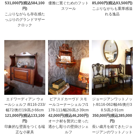
531,000円(税込584,100
優雅に寛ぐためのフット
85,000円(税込93,500円)
円)
スツール
こぶりながらも重厚感溢
こぶりながらも存在感た
れる逸品
っぷりのグランドマザー
クロック
エドワーディアン ウォ
ピアスドカーヴド スモ
ジョージアンワットノッ
ールシェルフ /8116-233/
ールコーナーシェルフ/1
ト/8116-062/幅46/奥行3
幅72/奥行19/高さ66cm
178-111/幅26/高さ39cm
8.5/高さ91cm
121,000円(税込133,100
42,000円(税込46,200円)
350,000円(税込385,000
円)
オーク材を贅沢に使った
円)
印象的な壁面をつくる端
透かし彫りの壁掛けシェ
長い歳月を経てきたジョ
正な小家具
ルフ
ージアンのワットノット