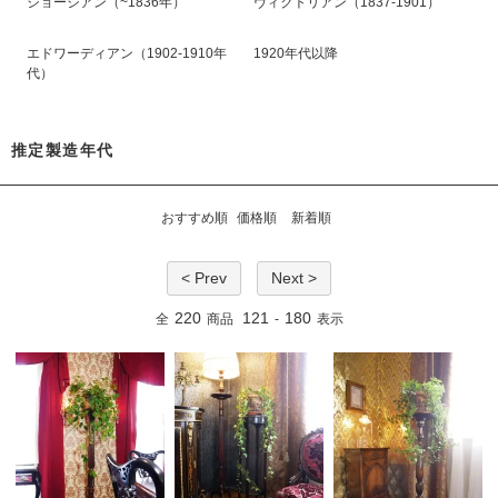
ジョージアン（~1836年）
ヴィクトリアン（1837-1901）
エドワーディアン（1902-1910年
1920年代以降
代）
推定製造年代
おすすめ順
価格順
新着順
< Prev
Next >
220
121
180
全
商品
-
表示