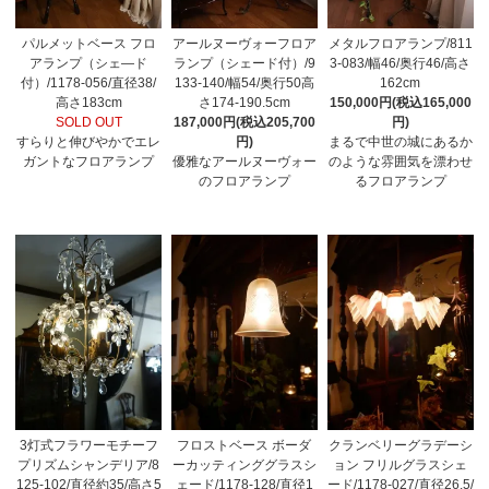
パルメットベース フロ
アールヌーヴォーフロア
メタルフロアランプ/811
アランプ（シェ―ド
ランプ（シェード付）/9
3-083/幅46/奥行46/高さ
付）/1178-056/直径38/
133-140/幅54/奥行50高
162cm
高さ183cm
さ174-190.5cm
150,000円(税込165,000
SOLD OUT
187,000円(税込205,700
円)
すらりと伸びやかでエレ
円)
まるで中世の城にあるか
ガントなフロアランプ
優雅なアールヌーヴォー
のような雰囲気を漂わせ
のフロアランプ
るフロアランプ
3灯式フラワーモチーフ
フロストベース ボーダ
クランベリーグラデーシ
プリズムシャンデリア/8
ーカッティンググラスシ
ョン フリルグラスシェ
125-102/直径約35/高さ5
ェード/1178-128/直径1
ード/1178-027/直径26.5/