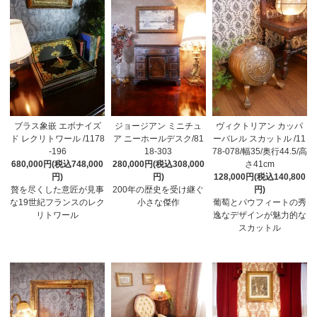
ブラス象嵌 エボナイズ
ジョージアン ミニチュ
ヴィクトリアン カッパ
ド レクリトワール /1178
ア ニーホールデスク/81
ーバレル スカットル /11
-196
18-303
78-078/幅35/奥行44.5/高
680,000円(税込748,000
280,000円(税込308,000
さ41cm
円)
円)
128,000円(税込140,800
贅を尽くした意匠が見事
200年の歴史を受け継ぐ
円)
な19世紀フランスのレク
小さな傑作
葡萄とパウフィートの秀
リトワール
逸なデザインが魅力的な
スカットル