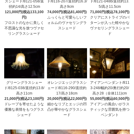
スシェード/8121-058/直
ド/8116-207/直径約16.3/
ド/8121-048b/直径約13.
径約14/高さ12.5cm
高さ9cm
5/高さ11.5cm
121,000円(税込133,100
74,000円(税込81,400円)
71,000円(税込78,100円)
円)
ふっくらと可愛らしいフ
クリアにストライプのパ
フロストのなかに美しく
ォルムのヴァセリングラ
ターンが入った軽やかな
不思議な光を放つヴァセ
スシェード
ヴァセリングラスシェー
リングラスシェード
ド
グリーングラスシェー
オレンジエッジグラスシ
アイアンペンダント/811
ド/8125-038/直径約13.8/
ェード/8116-290/直径約
3-248/幅約20/奥行約20/
高さ11cm
17/高さ18cm
高さ28（全体111)cm
21,000円(税込23,100円)
20,000円(税込22,000円)
55,000円(税込60,500円)
ドレープを寄せたような
細かなリブとエッジの凹
アイアンの風合いがラス
優雅な表情をもつグラス
凸が華やかなグラスシェ
ティックな雰囲気を持つ
シェード
ード
ペンダント