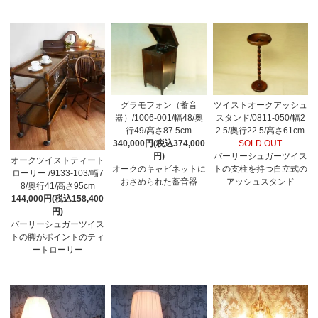
グラモフォン（蓄音
ツイストオークアッシュ
器）/1006-001/幅48/奥
スタンド/0811-050/幅2
行49/高さ87.5cm
2.5/奥行22.5/高さ61cm
340,000円(税込374,000
SOLD OUT
円)
バーリーシュガーツイス
オークツイストティート
オークのキャビネットに
トの支柱を持つ自立式の
ローリー /9133-103/幅7
おさめられた蓄音器
アッシュスタンド
8/奥行41/高さ95cm
144,000円(税込158,400
円)
バーリーシュガーツイス
トの脚がポイントのティ
ートローリー