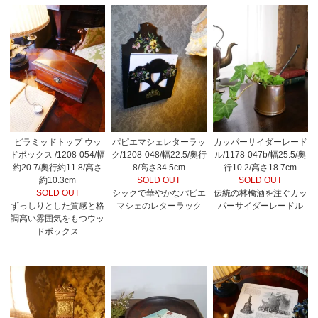
ピラミッドトップ ウッ
パピエマシェレターラッ
カッパーサイダーレード
ドボックス /1208-054/幅
ク/1208-048/幅22.5/奥行
ル/1178-047b/幅25.5/奥
約20.7/奥行約11.8/高さ
8/高さ34.5cm
行10.2/高さ18.7cm
約10.3cm
SOLD OUT
SOLD OUT
SOLD OUT
シックで華やかなパピエ
伝統の林檎酒を注ぐカッ
ずっしりとした質感と格
マシェのレターラック
パーサイダーレードル
調高い雰囲気をもつウッ
ドボックス