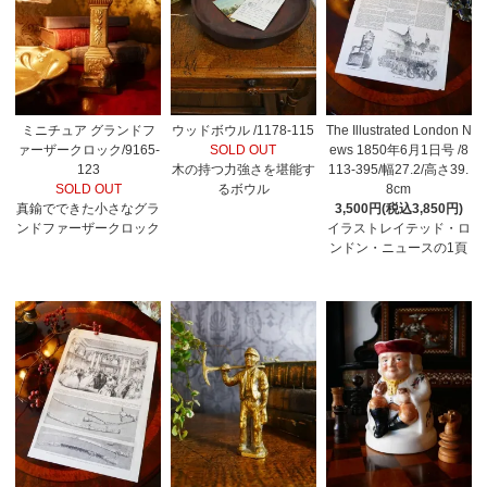
ミニチュア グランドフ
ウッドボウル /1178-115
The Illustrated London N
ァーザークロック/9165-
SOLD OUT
ews 1850年6月1日号 /8
123
木の持つ力強さを堪能す
113-395/幅27.2/高さ39.
SOLD OUT
るボウル
8cm
真鍮でできた小さなグラ
3,500円(税込3,850円)
ンドファーザークロック
イラストレイテッド・ロ
ンドン・ニュースの1頁