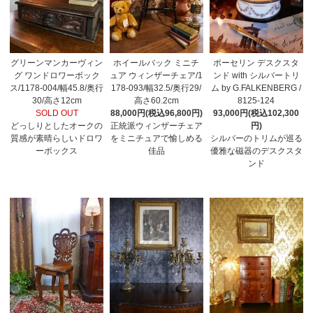
グリーンマンカーヴィン
ホイールバック ミニチ
ポーセリン デスクスタ
グ ワンドロワーボック
ュア ウィンザーチェア/1
ンド with シルバートリ
ス/1178-004/幅45.8/奥行
178-093/幅32.5/奥行29/
ム by G.FALKENBERG /
30/高さ12cm
高さ60.2cm
8125-124
SOLD OUT
88,000円(税込96,800円)
93,000円(税込102,300
どっしりとしたオークの
正統派ウィンザーチェア
円)
質感が素晴らしいドロワ
をミニチュアで愉しめる
シルバーのトリムが巡る
ーボックス
佳品
優雅な磁器のデスクスタ
ンド