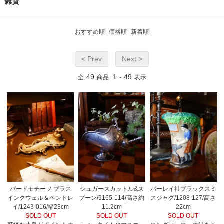
雑貨
おすすめ順
価格順
新着順
< Prev
Next >
49
1
49
全
商品
-
表示
バードモチーフ ブラス
シュガースカットル&ス
バーレイ社ブラックスミ
インクウェル＆ペントレ
プーン/9165-114/高さ約
スジャグ/1208-127/高さ
イ/1243-016/幅23cm
11.2cm
22cm
SOLD OUT
SOLD OUT
SOLD OUT