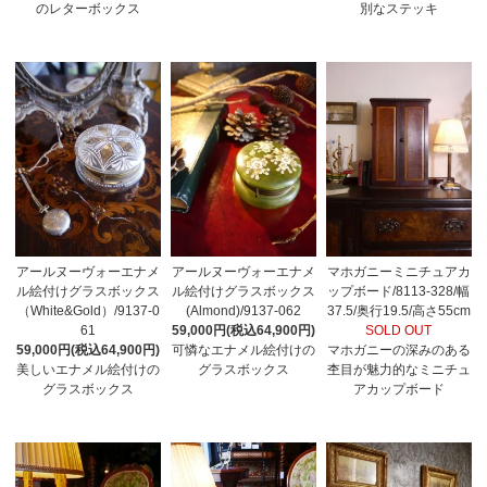
のレターボックス
別なステッキ
アールヌーヴォーエナメ
アールヌーヴォーエナメ
マホガニーミニチュアカ
ル絵付けグラスボックス
ル絵付けグラスボックス
ップボード/8113-328/幅
（White&Gold）/9137-0
(Almond)/9137-062
37.5/奥行19.5/高さ55cm
61
59,000円(税込64,900円)
SOLD OUT
59,000円(税込64,900円)
可憐なエナメル絵付けの
マホガニーの深みのある
美しいエナメル絵付けの
グラスボックス
杢目が魅力的なミニチュ
グラスボックス
アカップボード