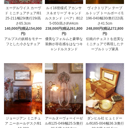
エーデルワイス カーヴ
ルイ16世様式 アカンサ
ヴィクトリアン テーブ
ド ミニチュアチェア/81
ス＆オリーブ キャンド
ルトップ トールボーイ/1
25-211/幅29/奥行29/高
ルスタンド（ペア）/812
196-040/幅30/奥行22/高
さ65.3cm
5-050/高さ約44cm
さ41.5cm
140,000円(税込154,000
238,000円(税込261,800
248,000円(税込272,800
円)
円)
円)
アルプスの妖精をモチー
優美なフォルムと豪華な
伝統のチェストを忠実な
フとした小さなチェア
装飾が存在感をはなつキ
ミニチュアで再現したテ
ャンドルスタンド
ーブルトップ家具
ジョージアン ミニチュ
アールヌーヴォーイーゼ
ダンヒル社 ヒュミドー
ア ニーホールデスク/81
ル/8125-049/幅25.5/奥行
ル/9165-004/幅36.3/奥行