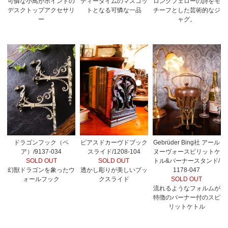
可憐な小鳥がポイントの
ティータイムのマスコッ
ロングフェローの詩をモ
デスクトップアクセサリ
トとなる可憐な一品
チーフとした芸術的なジ
ー
ャグ。
ドラゴンフック（ペ
ピアスドカーヴドブック
Gebrüder Bing社 アール
ア）/9137-034
スライド/1208-104
ヌーヴォースピリットケ
SOLD OUT
SOLD OUT
トル&バーナースタンド/
幻獣ドラゴンを象ったウ
透かし彫りが美しいブッ
1178-047
ォールフック
クスライド
SOLD OUT
流れるようなフォルムが
特徴のバーナー付のスピ
リットケトル