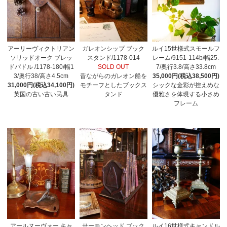
アーリーヴィクトリアン
ガレオンシップ ブック
ルイ15世様式スモールフ
ソリッドオーク ブレッ
スタンド/1178-014
レーム/9151-114b/幅25.
ドパドル /1178-180/幅1
SOLD OUT
7/奥行3.8/高さ33.8cm
3/奥行38/高さ4.5cm
昔ながらのガレオン船を
35,000円(税込38,500円)
31,000円(税込34,100円)
モチーフとしたブックス
シックな金彩が控えめな
英国の古い古い民具
タンド
優雅さを体現する小さめ
フレーム
アールヌーヴォー キャ
サーモンヘッド ブック
ルイ16世様式キャンドル