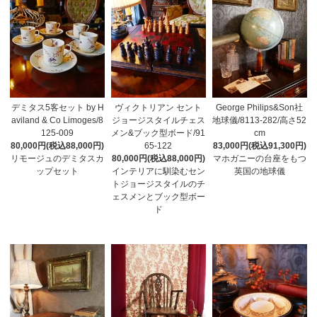
デミタス5客セット by H
ヴィクトリアン セント
George Philips&Son社
aviland & Co Limoges/8
ジョージスタイルチェス
地球儀/8113-282/高さ52
125-009
メン&ブック型ボード/91
cm
80,000円(税込88,000円)
65-122
83,000円(税込91,300円)
リモージュのデミタスカ
80,000円(税込88,000円)
マホガニーの台座をもつ
ップセット
インテリアに馴染むセン
英国の地球儀
トジョージスタイルのチ
ェスメンとブック型ボー
ド