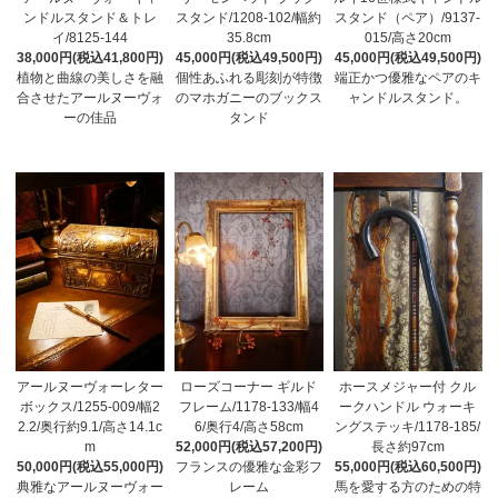
ンドルスタンド＆トレ
スタンド/1208-102/幅約
スタンド（ペア）/9137-
イ/8125-144
35.8cm
015/高さ20cm
38,000円(税込41,800円)
45,000円(税込49,500円)
45,000円(税込49,500円)
植物と曲線の美しさを融
個性あふれる彫刻が特徴
端正かつ優雅なペアのキ
合させたアールヌーヴォ
のマホガニーのブックス
ャンドルスタンド。
ーの佳品
タンド
アールヌーヴォーレター
ローズコーナー ギルド
ホースメジャー付 クル
ボックス/1255-009/幅2
フレーム/1178-133/幅4
ークハンドル ウォーキ
2.2/奥行約9.1/高さ14.1c
6/奥行4/高さ58cm
ングステッキ/1178-185/
m
52,000円(税込57,200円)
長さ約97cm
50,000円(税込55,000円)
フランスの優雅な金彩フ
55,000円(税込60,500円)
典雅なアールヌーヴォー
レーム
馬を愛する方のための特