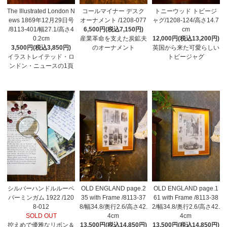
The Illustrated London N
コールマイナー デスク
トニーウッド トビージ
ews 1869年12月29日号
オーナメント /1208-077
ャグ/1208-124/高さ14.7
/8113-401/幅27.1/高さ4
6,500円(税込7,150円)
cm
0.2cm
産業革命を支えた炭鉱夫
12,000円(税込13,200円)
3,500円(税込3,850円)
のオーナメント
英国から来た可愛らしい
イラストレイテッド・ロ
トビージャグ
ンドン・ニュースの1頁
シルバーハンドルルーペ
OLD ENGLAND page.2
OLD ENGLAND page.1
バーミンガム 1922 /120
35 with Frame /8113-37
61 with Frame /8113-38
8-012
8/幅34.8/奥行2.6/高さ42.
2/幅34.8/奥行2.6/高さ42.
SOLD OUT
4cm
4cm
控えめで優雅なリボン＆
13,500円(税込14,850円)
13,500円(税込14,850円)