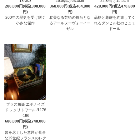
18-303
26.5/高さ63.3cm
22.8/高さ15.5cm
280,000円(税込308,000
368,000円(税込404,800
428,000円(税込470,800
円)
円)
円)
200年の歴史を受け継ぐ
耽美なる芸術の舞台とな
品格と尊厳を約束してく
小さな傑作
るアールヌーヴォーイー
れるダンヒル社のヒュミ
ゼル
ドール
ブラス象嵌 エボナイズ
ド レクリトワール /1178
-196
680,000円(税込748,000
円)
贅を尽くした意匠が見事
な19世紀フランスのレク