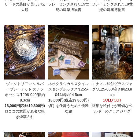
リードの装飾が美しい拡
フレーミングされた19世
フレーミングされた19世
大鏡
紀の建築博物書
紀の建築博物書
ヴィクトリアン シルバ
ネオクラシカルスタイル
エナメル絵付グラスジャ
ープレーテッド スナフ
スタンプボックス/1255-
グ/8125-058/高さ約23.8
ボックス/1208-040/幅約
044/幅約14.5cm
cm
8.3cm
18,000円(税込19,800円)
SOLD OUT
18,000円(税込19,800円)
切手を仕舞うための優雅
繊細な絵付けが可憐なベ
ロココの意匠が豪奢な嗅
な箱
ルギーのグラスジャグ
ぎ煙草入れ